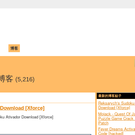
中国学生学者联谊会
University (CAISU)
论坛
博客
帮助
ISU
r的博客
(5,216)
最新的博客贴子
Reksarych's Sudoku 
Download [Xforce]
 Download [Xforce]
Mojack - Quest Of Ja
ku Ativador Download [Xforce]
Puzzle Game Crack
Patch
Fever Dreams Activa
Code [hacked]