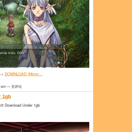
>>>
DOWNLOAD (Mirror…
分am — 无评论
r 1gb
rit Download Under 1gb