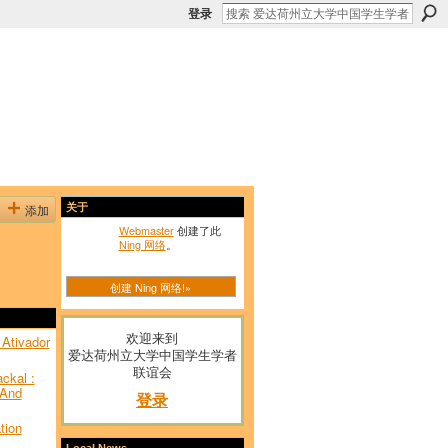
登录
添加
关于
Webmaster
创建了此
Ning 网络
。
创建 Ning 网络!»
欢迎来到
Ativador
爱达荷州立大学中国学生学者
联谊会
ckal :
 And
登录
tion
Local News