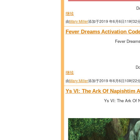
D
继续
由
Mary Miller
添加于2019 年6月6日11时32
Fever Dreams Activation Code
Fever Dreams
Do
继续
由
Mary Miller
添加于2019 年6月6日10时22
Ys VI: The Ark Of Napishtim A
Ys VI: The Ark Of N