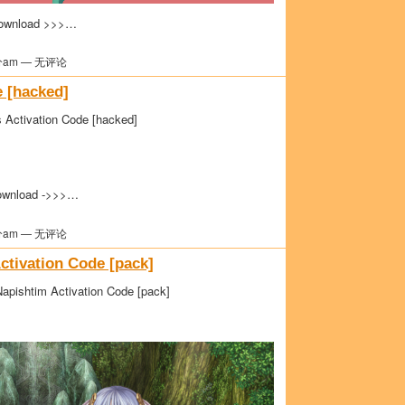
ownload >>>…
分am — 无评论
 [hacked]
 Activation Code [hacked]
wnload ->>>…
分am — 无评论
ctivation Code [pack]
apishtim Activation Code [pack]