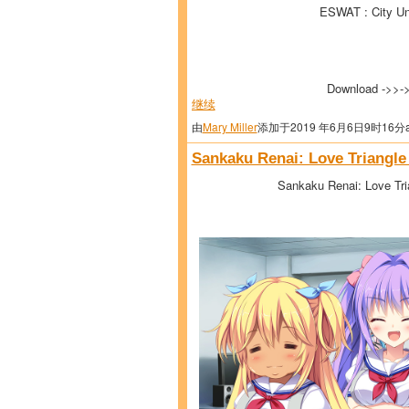
ESWAT : City Un
Download ->>-
继续
由
Mary Miller
添加于2019 年6月6日9时16分
Sankaku Renai: Love Triangle 
Sankaku Renai: Love Tria