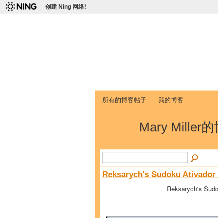
创建 Ning 网络!
爱达荷州立大学
Chinese Association of Idaho State 
首页
我的页面
成员
照片
视频
所有的博客帖子
我的博客
Mary Mille
Reksarych's Sudoku Ativador
Reksarych's Sudo