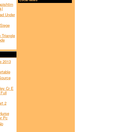
apishtim
k]
oad Under
 Siege
 Triangle
ode
e 2013
rtable
Source
ley Cr E
Full
rt 2
Nurse
r Pc
No