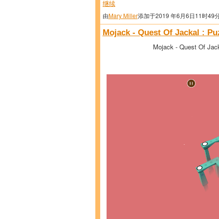
继续
由
Mary Miller
添加于2019 年6月6日11时49
Mojack - Quest Of Jackal : P
Mojack - Quest Of Jac