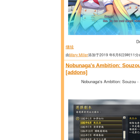
D
继续
由
Mary Miller
添加于2019 年6月6日9时11分
Nobunaga's Ambition: Souzou
[addons]
Nobunaga's Ambition: Souzou -