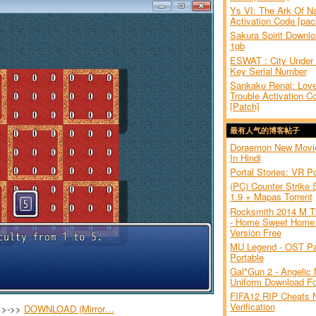
Ys VI: The Ark Of N
Activation Code [pac
Sakura Spirit Downl
1gb
ESWAT : City Under
Key Serial Number
Sankaku Renai: Love
Trouble Activation C
[Patch]
最有人气的博客帖子
Doraemon New Movi
In Hindi
Portal Stories: VR Po
(PC) Counter Strike 
1.9 + Mapas Torrent
Rocksmith 2014 M T
- Home Sweet Home 
Version Free
MU Legend - OST Pa
Portable
Gal*Gun 2 - Angelic 
Uniform Download Fo
FIFA12 RIP Cheats 
Verification
>>->>
DOWNLOAD (Mirror…