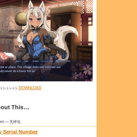
->>->>->>
DOWNLOAD
out This…
am — 无评论
y Serial Number