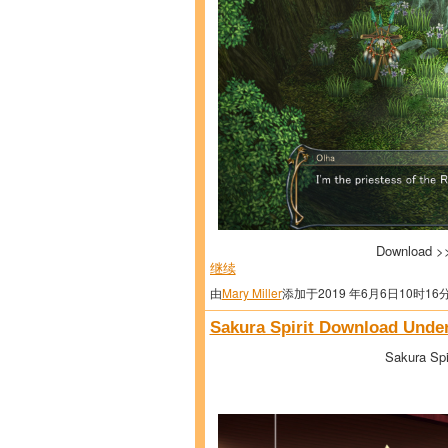
Download 
继续
由
Mary Miller
添加于2019 年6月6日10时16
Sakura Spirit Download Unde
Sakura Spi