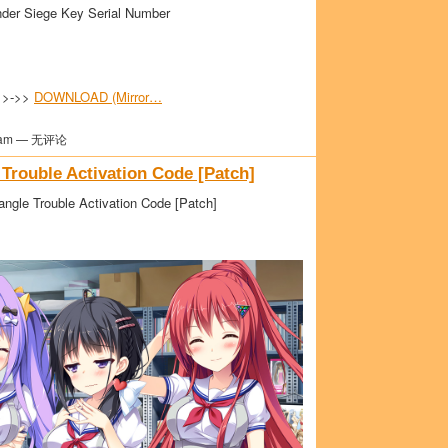
der Siege Key Serial Number
>>->>
DOWNLOAD (Mirror…
am — 无评论
Trouble Activation Code [Patch]
ngle Trouble Activation Code [Patch]