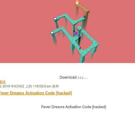
Download >>>…
继续
在 2019 年6月6日 上的 11时32分am 发布
Fever Dreams Activation Code [hacked]
Fever Dreams Activation Code [hacked]