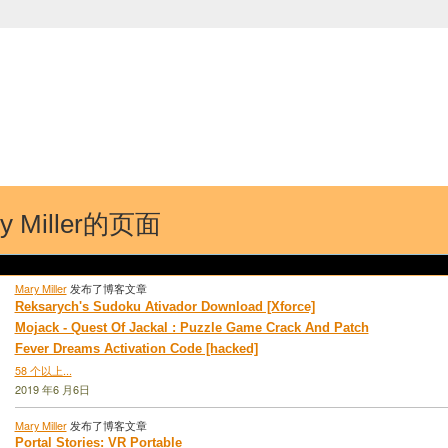
中国学生学者联谊会
University (CAISU)
论坛
博客
帮助
ISU
y Miller的页面
Mary Miller
发布了博客文章
Reksarych's Sudoku Ativador Download [Xforce]
Mojack - Quest Of Jackal : Puzzle Game Crack And Patch
Fever Dreams Activation Code [hacked]
58 个以上...
2019 年6 月6日
Mary Miller
发布了博客文章
Portal Stories: VR Portable