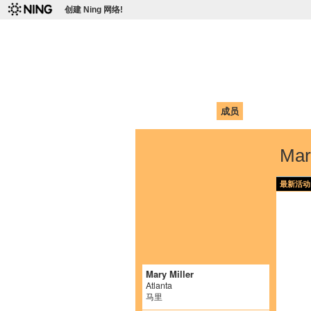
创建 Ning 网络!
爱达荷州立大学
Chinese Association of Idaho State 
首页
我的页面
成员
照片
视频
Mar
最新活动
Mary Miller
Atlanta
马里