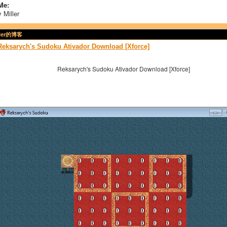
Me:
 Miller
ller的博客
Reksarych's Sudoku Ativador Download [Xforce]
Reksarych's Sudoku Ativador Download [Xforce]