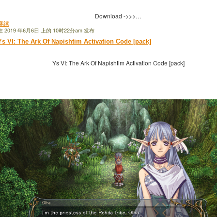
Download ->>>…
继续
在 2019 年6月6日 上的 10时22分am 发布
Ys VI: The Ark Of Napishtim Activation Code [pack]
Ys VI: The Ark Of Napishtim Activation Code [pack]