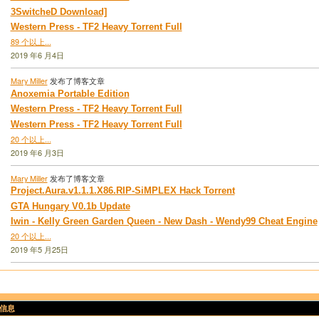
3SwitcheD Download]
Western Press - TF2 Heavy Torrent Full
89 个以上...
2019 年6 月4日
Mary Miller
发布了博客文章
Anoxemia Portable Edition
Western Press - TF2 Heavy Torrent Full
Western Press - TF2 Heavy Torrent Full
20 个以上...
2019 年6 月3日
Mary Miller
发布了博客文章
Project.Aura.v1.1.1.X86.RIP-SiMPLEX Hack Torrent
GTA Hungary V0.1b Update
Iwin - Kelly Green Garden Queen - New Dash - Wendy99 Cheat Engine
20 个以上...
2019 年5 月25日
信息