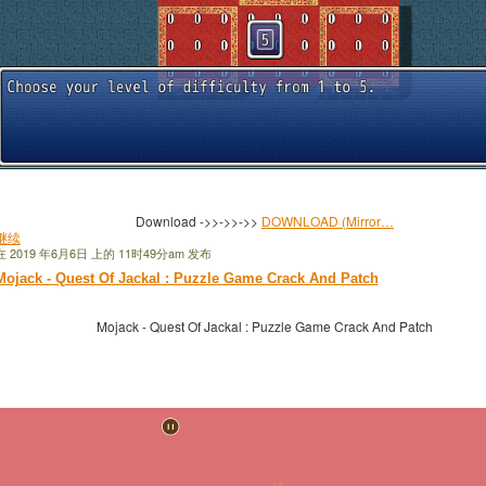
Download ->>->>->>
DOWNLOAD (Mirror…
继续
在 2019 年6月6日 上的 11时49分am 发布
Mojack - Quest Of Jackal : Puzzle Game Crack And Patch
Mojack - Quest Of Jackal : Puzzle Game Crack And Patch