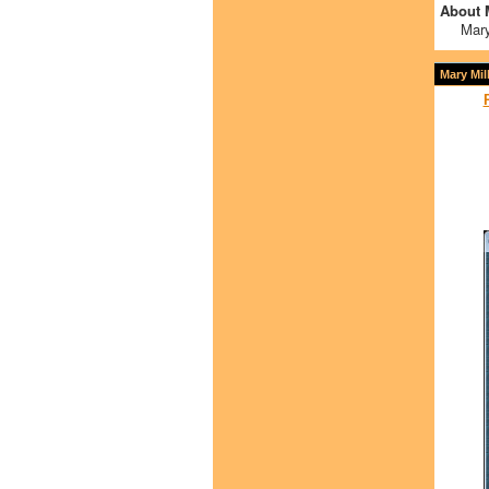
About 
Mary
Mary Mi