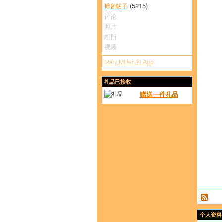
(5215)
博客帖子
讨论
照片
相册
视频
Mary Miller 的 App
礼品已接收
赠送一件礼品
个人资料