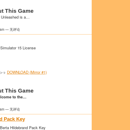
t This Game
 Unleashed is a…
am — 无评论
Simulator 15 License
->->
DOWNLOAD (Mirror #1)
t This Game
lcome to the…
am — 无评论
nd Pack Key
 Berta Hildebrand Pack Key