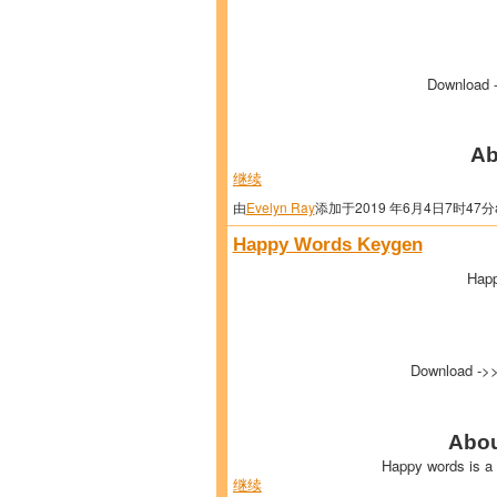
Download 
Ab
继续
由
Evelyn Ray
添加于2019 年6月4日7时47分
Happy Words Keygen
Hap
Download ->
Abou
Happy words is a
继续