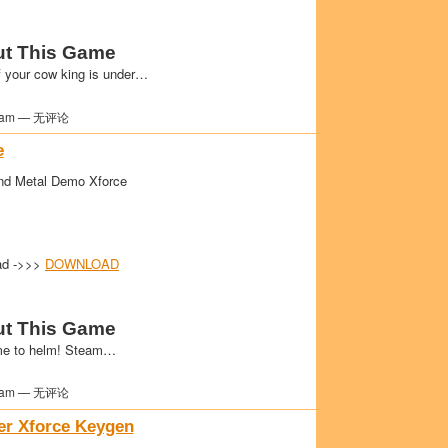
t This Game
f your cow king is under…
am — 无评论
e
d Metal Demo Xforce
ad ->>>
DOWNLOAD
t This Game
e to helm! Steam…
am — 无评论
er Xforce Keygen