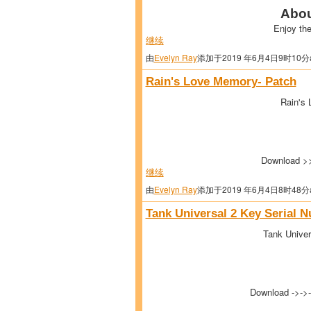
Abou
Enjoy th
继续
由
Evelyn Ray
添加于2019 年6月4日9时10分
Rain's Love Memory- Patch
Rain's
Download 
继续
由
Evelyn Ray
添加于2019 年6月4日8时48分
Tank Universal 2 Key Serial 
Tank Univer
Download ->->