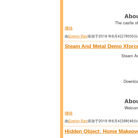
Abou
The castle o
继续
由
Evelyn Ray
添加于2019 年6月4日7时05分
Steam And Metal Demo Xforc
Steam An
Downlo
Abou
Welcom
继续
由
Evelyn Ray
添加于2019 年6月4日6时46分
Hidden Object: Home Makeov