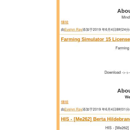
Abou
Mind
继续
由
Evelyn Ray
添加于2019 年6月4日8时24分
Farming Simulator 15 License
Farming 
Download ->->
Abou
We
继续
由
Evelyn Ray
添加于2019 年6月4日8时01分
HIS - [Me262] Berta Hildebra
HIS - [Me262]