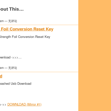
out This…
am — 无评论
 Foil Conversion Reset Key
trength Foil Conversion Reset Key
wnload ->>>…
am — 无评论
d
eashed Usb Download
>>->>
DOWNLOAD (Mirror #1)