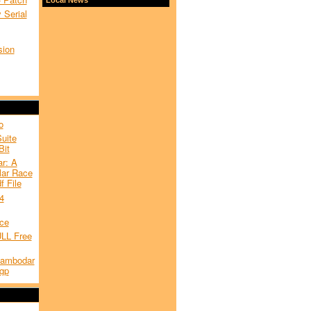
 Serial
sion
o
uite
Bit
r: A
lar Race
 File
4
ce
ULL Free
Lambodar
gp