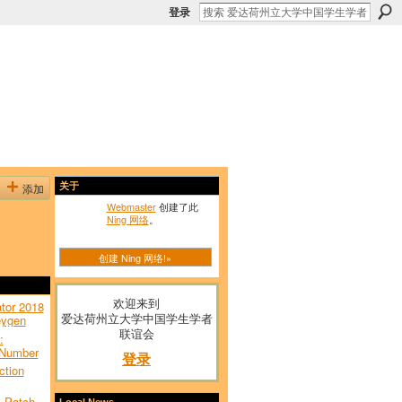
登录
添加
关于
Webmaster
创建了此
Ning 网络
。
创建 Ning 网络!»
欢迎来到
tor 2018
爱达荷州立大学中国学生学者
eygen
联谊会
:
 Number
登录
ction
 Patch
Local News