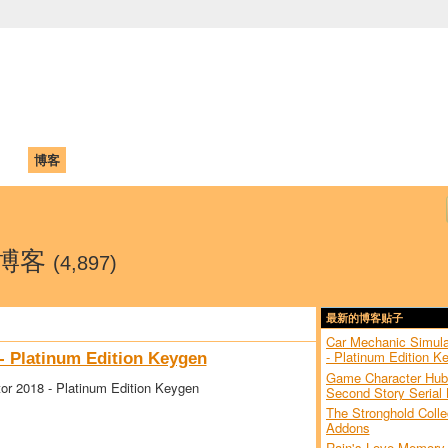
中国学生学者联谊会
University (CAISU)
论坛
博客
帮助
ISU
y的博客
(4,897)
最新的博客贴子
Car Mechanic Simula
- Platinum Edition K
- Platinum Edition Keygen
Game Character Hub
or 2018 - Platinum Edition Keygen
Second Story Serial
The Stronghold Colle
Addons
Rain's Love Memory-