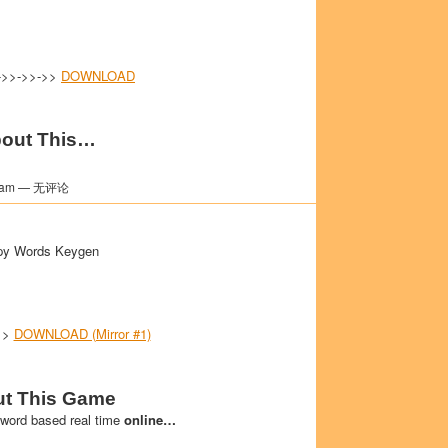
->>->>->>
DOWNLOAD
out This…
am — 无评论
py Words Keygen
>>
DOWNLOAD (Mirror #1)
t This Game
 word based real time
online…