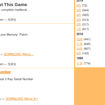
2019
t This Game
6月
(73)
e complete medieval…
5月
(344)
4月
(422)
3月
(313)
am — 无评论
2月
(317)
1月
(617)
2018
 Love Memory- Patch
12月
(441)
11月
(645)
10月
(807)
9月
(143)
>>>
DOWNLOAD (Mirror…
1999
11月
(774)
am — 无评论
Number
sal 2 Key Serial Number
->->
DOWNLOAD (Mirror #1)