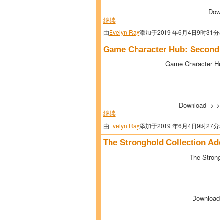
Dow
继续
由
Evelyn Ray
添加于2019 年6月4日9时31分
Game Character Hub: Second 
Game Character Hu
Download ->-
继续
由
Evelyn Ray
添加于2019 年6月4日9时27分
The Stronghold Collection A
The Strong
Download