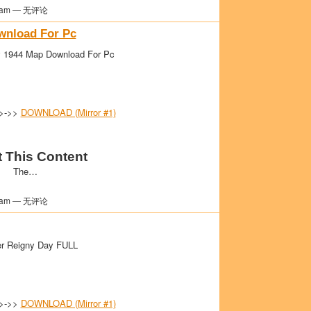
am — 无评论
nload For Pc
 1944 Map Download For Pc
>>->>
DOWNLOAD (Mirror #1)
 This Content
The…
am — 无评论
r Reigny Day FULL
>>->>
DOWNLOAD (Mirror #1)