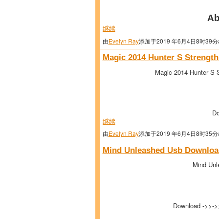
Ab
继续
由
Evelyn Ray
添加于2019 年6月4日8时39分
Magic 2014 Hunter S Strength
Magic 2014 Hunter S S
Do
继续
由
Evelyn Ray
添加于2019 年6月4日8时35分
Mind Unleashed Usb Downloa
Mind Unl
Download ->>-