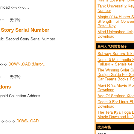
Tank Universal 2 Key
nload ->->->->…
Number
Magic 2014 Hunter S
am — 无评论
Strength Foil Conver
Reset Key
Story Serial Number
Mind Unleashed Usb
Download
b: Second Story Serial Number
最有人气的博客帖子
Subway Surfers Toki
Nero 10 Multimedia S
>->->
DOWNLOAD (Mirror…
Full.iso + Serials 64 
The Winning Solar Ca
Design Guide For So
am — 无评论
Car Teams Books Pdf
Mavi R Ya Movie Mp
ddons
Download
Ace Of Seafood Xfor
hold Collection Addons
Doom 3 For Linux F
Download
The Tera Kya Hoga 
Movie Download In 3
 ->->->->
DOWNLOAD
按月存档