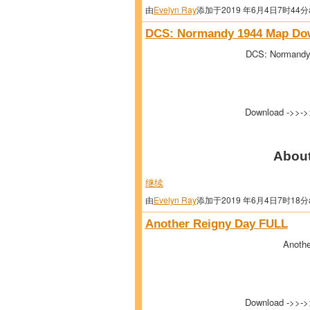
由
Evelyn Ray
添加于2019 年6月4日7时44分
DCS: Normandy 1944 Map Dow
DCS: Normandy
Download ->>-
About
继续
由
Evelyn Ray
添加于2019 年6月4日7时18分
Another Reigny Day FULL
Anothe
Download ->>-