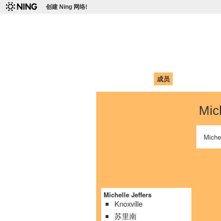
创建 Ning 网络!
爱达荷州立大学
Chinese Association of Idaho State 
首页
我的页面
成员
照片
视频
Mic
Mich
Michelle Jeffers
Knoxville
苏里南