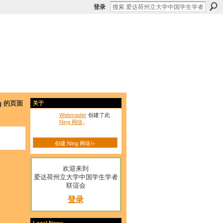
登录
rsq 的页面
关于
Webmaster
创建了此
Ning 网络
。
创建 Ning 网络!»
欢迎来到
爱达荷州立大学中国学生学者
联谊会
登录
Local News