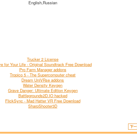
English,Russian
Trucker 2 License
ve for Your Life - Original Soundtrack Free Download
Pro Farm Manager addons
Tropico 5 - The Supercomputer cheat
Dream UniVRse addons
Water Density Keygen
Grave Danger: Ultimate Edition Keygen
Battlegrounds2D.IO hacked
FlickSync - Mad Hatter VR Free Download
SharpShooter3D
下一