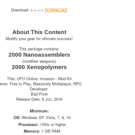
Download ->->->->
DOWNLOAD
About This Content
Modify your gear for ultimate success!
This package contains:
2000 Nanoassemblers
(modifies weapons)
2000 Xenopolymers
Title: UFO Online: Invasion - Mod Kit
enre: Free to Play, Massively Multiplayer, RPG
Developer:
Bad Pixel
Release Date: 8 Jun, 2016
Minimum:
OS:
Windows XP, Vista, 7, 8, 10
Processor:
1GHz or higher
Memory:
1 GB RAM