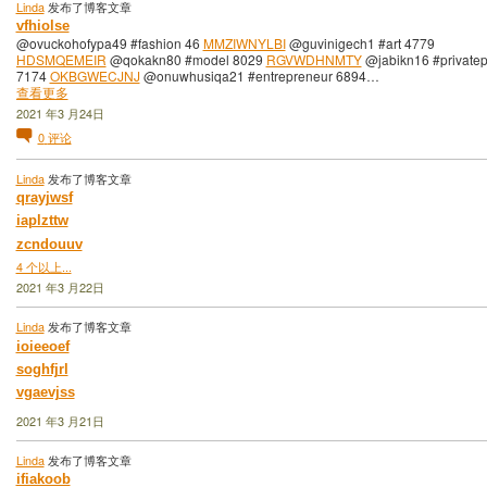
Linda
发布了博客文章
vfhiolse
@ovuckohofypa49 #fashion 46
MMZIWNYLBI
@guvinigech1 #art 4779
HDSMQEMEIR
@qokakn80 #model 8029
RGVWDHNMTY
@jabikn16 #privatep
7174
OKBGWECJNJ
@onuwhusiqa21 #entrepreneur 6894…
查看更多
2021 年3 月24日
0
评论
Linda
发布了博客文章
qrayjwsf
iaplzttw
zcndouuv
4 个以上...
2021 年3 月22日
Linda
发布了博客文章
ioieeoef
soghfjrl
vgaevjss
2021 年3 月21日
Linda
发布了博客文章
ifiakoob