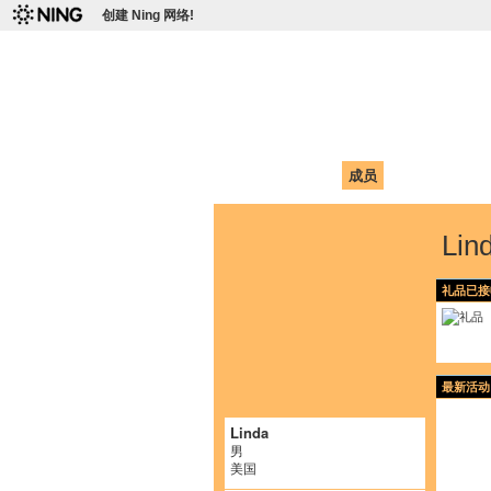
创建 Ning 网络!
爱达荷州立大学
Chinese Association of Idaho State 
首页
我的页面
成员
照片
视频
Li
礼品已接
最新活动
Linda
男
美国