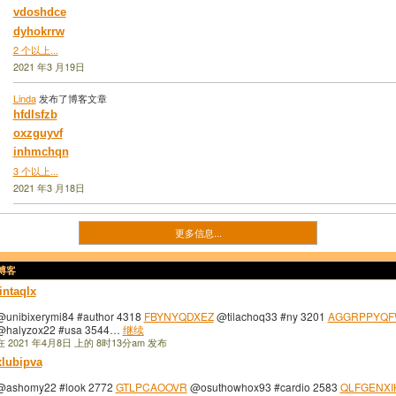
vdoshdce
dyhokrrw
2 个以上...
2021 年3 月19日
Linda
发布了博客文章
hfdlsfzb
oxzguyvf
inhmchqn
3 个以上...
2021 年3 月18日
更多信息...
的博客
iintaqlx
@unibixerymi84 #author 4318
FBYNYQDXEZ
@tilachoq33 #ny 3201
AGGRPPYQF
@halyzox22 #usa 3544…
继续
在 2021 年4月8日 上的 8时13分am 发布
xlubipva
@ashomy22 #look 2772
GTLPCAOOVR
@osuthowhox93 #cardio 2583
QLFGENXI