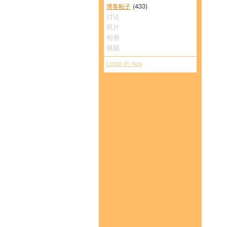
(433)
博客帖子
讨论
照片
相册
视频
Linda 的 App