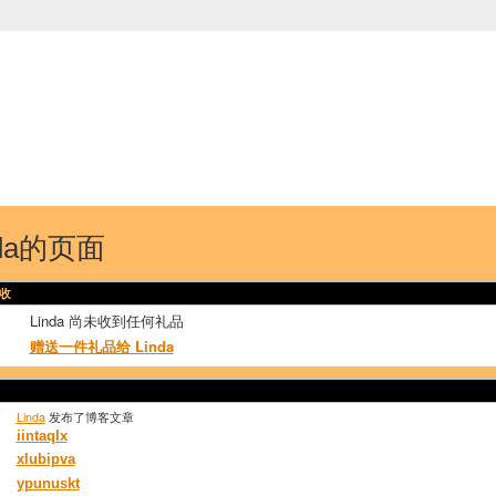
中国学生学者联谊会
University (CAISU)
论坛
博客
帮助
ISU
nda的页面
收
Linda 尚未收到任何礼品
赠送一件礼品给 Linda
Linda
发布了博客文章
iintaqlx
xlubipva
ypunuskt