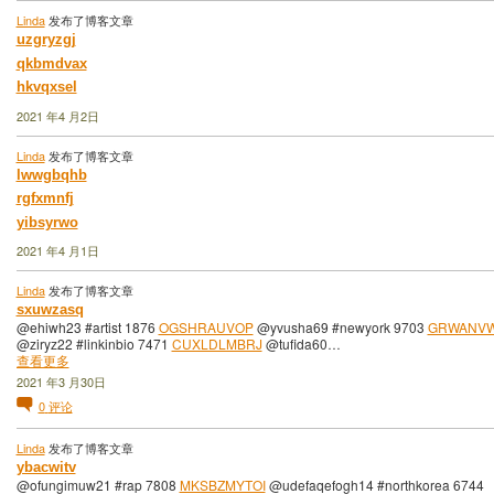
Linda
发布了博客文章
uzgryzgj
qkbmdvax
hkvqxsel
2021 年4 月2日
Linda
发布了博客文章
lwwgbqhb
rgfxmnfj
yibsyrwo
2021 年4 月1日
Linda
发布了博客文章
sxuwzasq
@ehiwh23 #artist 1876
OGSHRAUVOP
@yvusha69 #newyork 9703
GRWANV
@ziryz22 #linkinbio 7471
CUXLDLMBRJ
@tufida60…
查看更多
2021 年3 月30日
0
评论
Linda
发布了博客文章
ybacwitv
@ofungimuw21 #rap 7808
MKSBZMYTOI
@udefaqefogh14 #northkorea 6744