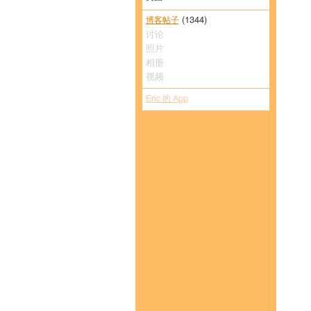
(1344)
博客帖子
讨论
照片
相册
视频
Eric 的 App