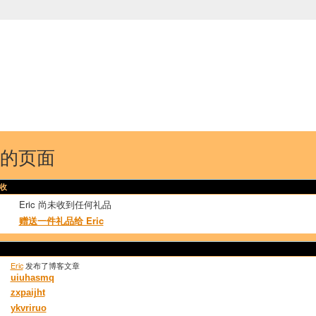
中国学生学者联谊会
University (CAISU)
论坛
博客
帮助
ISU
ic的页面
收
Eric 尚未收到任何礼品
赠送一件礼品给 Eric
Eric
发布了博客文章
uiuhasmq
zxpaijht
ykvriruo