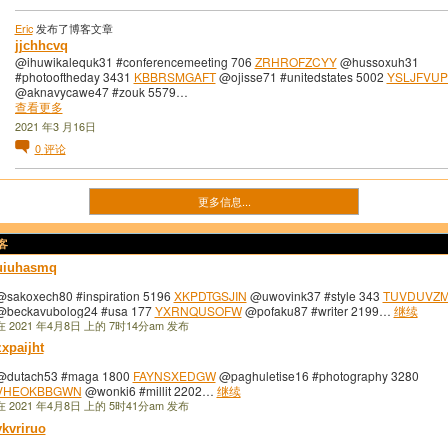
Eric
发布了博客文章
jjchhcvq
@ihuwikalequk31 #conferencemeeting 706
ZRHROFZCYY
@hussoxuh31
#photooftheday 3431
KBBRSMGAFT
@ojisse71 #unitedstates 5002
YSLJFVU
@aknavycawe47 #zouk 5579…
查看更多
2021 年3 月16日
0
评论
更多信息...
客
uiuhasmq
@sakoxech80 #inspiration 5196
XKPDTGSJIN
@uwovink37 #style 343
TUVDUVZ
@beckavubolog24 #usa 177
YXRNQUSOFW
@pofaku87 #writer 2199…
继续
在 2021 年4月8日 上的 7时14分am 发布
zxpaijht
@dutach53 #maga 1800
FAYNSXEDGW
@paghuletise16 #photography 3280
VHEOKBBGWN
@wonki6 #millit 2202…
继续
在 2021 年4月8日 上的 5时41分am 发布
ykvriruo