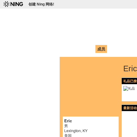
创建 Ning 网络!
爱达荷州立大学
Chinese Association of Idaho State 
首页
我的页面
成员
照片
视频
Er
礼品已接
最新活动
Eric
男
Lexington, KY
美国