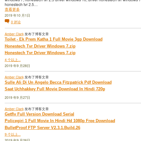
honestech tvr 2.5…
查看更多
2019 年10 月1日
0
评论
Amber Clark
发布了博客文章
Toilet - Ek Prem Katha 1 Full Movie 3gp Download
Honestech Tvr Driver Windows 7.zip
Honestech Tvr Driver Windows 7.zip
4 个以上...
2019 年9 月28日
Amber Clark
发布了博客文章
Sulle Ali Di Un Angelo Becca Fitzpatrick Pdf Download
Saat Uchhakkey Full Movie Download In Hindi 720p
2019 年9 月27日
Amber Clark
发布了博客文章
Getflv Full Version Download Serial
Policegiri 1 Full Movie In Hindi Hd 1080p Free Download
BulletProof FTP Server V2.3.1.Build.26
9 个以上...
2019 年9 月26日