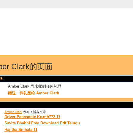
中国学生学者联谊会
University (CAISU)
论坛
博客
帮助
ISU
ber Clark的页面
收
Amber Clark 尚未收到任何礼品
赠送一件礼品给 Amber Clark
Amber Clark
发布了博客文章
Driver Panasonic Kx-mb772 11
Savita Bhabhi Free Download Pdf Telugu
Hajitha Sinhala 11