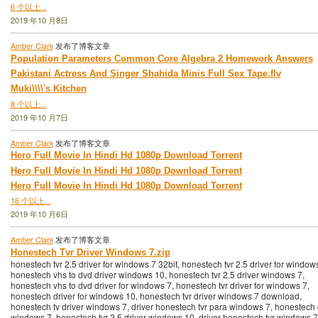
6 个以上...
2019 年10 月8日
Amber Clark
发布了博客文章
Population Parameters Common Core Algebra 2 Homework Answers
Pakistani Actress And Singer Shahida Minis Full Sex Tape.flv
Muki\\\\'s Kitchen
8 个以上...
2019 年10 月7日
Amber Clark
发布了博客文章
Hero Full Movie In Hindi Hd 1080p Download Torrent
Hero Full Movie In Hindi Hd 1080p Download Torrent
Hero Full Movie In Hindi Hd 1080p Download Torrent
16 个以上...
2019 年10 月6日
Amber Clark
发布了博客文章
Honestech Tvr Driver Windows 7.zip
honestech tvr 2.5 driver for windows 7 32bit, honestech tvr 2.5 driver for window
honestech vhs to dvd driver windows 10, honestech tvr 2.5 driver windows 7,
honestech vhs to dvd driver for windows 7, honestech tvr driver for windows 7,
honestech driver for windows 10, honestech tvr driver windows 7 download,
honestech tv driver windows 7, driver honestech tvr para windows 7, honestech 
windows 7, honestech tvr 2.5 driver windows 10, driver honestech tvr windows 7