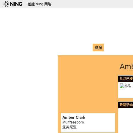
创建 Ning 网络!
爱达荷州立大学
Chinese Association of Idaho State 
首页
我的页面
成员
照片
视频
Am
礼品已接
最新活动
Amber Clark
Murfreesboro
亚美尼亚