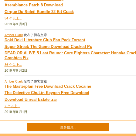
Asemblance Patch 8 Download
Cirque Du Soleil Bundle 32 Bit Crack
34 个以上...
2019 年9 月3日
Amber Clark
发布了博客文章
Doki Doki Literature Club Fan Pack Torrent
Super Street: The Game Download Cracked Pc
DEAD OR ALIVE 5 Last Round: Core Fighters Character: Honoka Crac
Graphics Fix
36 个以上...
2019 年9 月2日
Amber Clark
发布了博客文章
The Masterplan Free Download Crack Cocaine
The Detective ChuLin Keygen Free Download
Download Unreal Estate .rar
7 个以上...
2019 年9 月1日
更多信息...