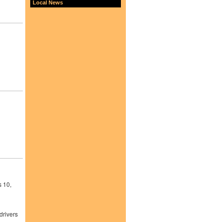
Local News
s 10,
drivers
,