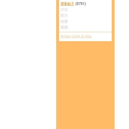
(5751)
博客帖子
讨论
照片
相册
视频
Amber Clark 的 App