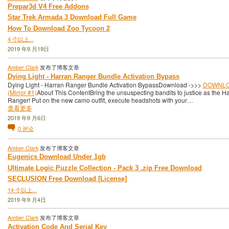
Prepar3d V4 Free Addons
Star Trek Armada 3 Download Full Game
How To Download Zoo Tycoon 2
4 个以上...
2019 年9 月19日
Amber Clark
发布了博客文章
Dying Light - Harran Ranger Bundle Activation Bypass
Dying Light - Harran Ranger Bundle Activation BypassDownload ->>>
DOWNL
(Mirror #1)
About This ContentBring the unsuspecting bandits to justice as the H
Ranger! Put on the new camo outfit, execute headshots with your…
查看更多
2019 年9 月6日
0
评论
Amber Clark
发布了博客文章
Eugenics Download Under 1gb
Ultimate Logic Puzzle Collection - Pack 3 .zip Free Download
SECLUSION Free Download [License]
14 个以上...
2019 年9 月4日
Amber Clark
发布了博客文章
Activation Code And Serial Key