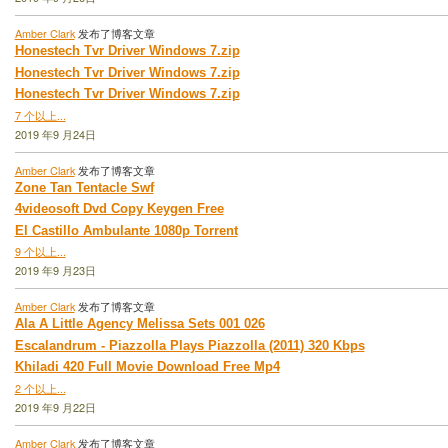
Amber Clark
发布了博客文章
Honestech Tvr Driver Windows 7.zip
Honestech Tvr Driver Windows 7.zip
Honestech Tvr Driver Windows 7.zip
7 个以上...
2019 年9 月24日
Amber Clark
发布了博客文章
Zone Tan Tentacle Swf
4videosoft Dvd Copy Keygen Free
El Castillo Ambulante 1080p Torrent
9 个以上...
2019 年9 月23日
Amber Clark
发布了博客文章
Ala A Little Agency Melissa Sets 001 026
Escalandrum - Piazzolla Plays Piazzolla (2011) 320 Kbps
Khiladi 420 Full Movie Download Free Mp4
2 个以上...
2019 年9 月22日
Amber Clark
发布了博客文章