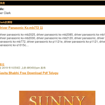
信息
Me:
er Clark
Clark的博客
Driver Panasonic Kx-mb772 11
driver panasonic kx-mb2025, driver panasonic kx-mb2085, driver panasonic kx-mb
driver panasonic kx-mb2030, driver panasonic kx-mb2120, driver panasonic, driver
panasonic kx-mb772, driver panasonic kx-p1121e, driver panasonic kx-p1121, driv
panasonic kv-s1015c…
继续
在 2019 年10月8日 上的 6时45分pm 发布
Savita Bhabhi Free Download Pdf Telugu