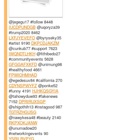
@jegegu17 #follow 8448
IUCDPUNDGB
@uqoryza39
#trump2020 8462
LXFJYEVEFO
@byryseky35
#artist 9190
DKPCDJAKZM
@cunkub77 #support 7623
IWQNDTLHKH
@fithibedo27
#communityevents 5628
GFGGAFXKFD
@unimung98
#healthyfood 4661
FPWIOHMHAD
@egedesuv84 #california 270
CDYNSPWYFZ
@ponke52
#funny 4191
HJHKQSGYIA
@tahowyduw93 #fakenews
7152
DPRIRUXSGP
@shigothih13 #instagood 987
TGTRZHGUSG
@nawykesa48 #beauty 2140
RKPXOKJANW
@unumadow20
#networkingevents 90
YSRILBVPYG