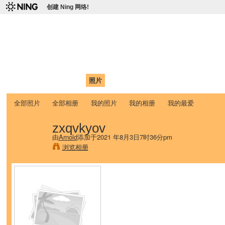
创建 Ning 网络!
爱达荷州立大学中国学生学
Chinese Association of Idaho State University (CAISU)
首页
我的页面
成员
照片
视频
论坛
博客
帮助
ISU
全部照片
全部相册
我的照片
我的相册
我的最爱
zxqvkyov
由
Arnold
添加于2021 年8月3日7时36分pm
浏览相册