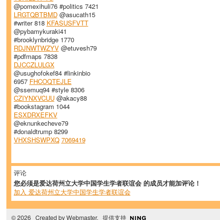
@pomexihuli76 #politics 7421
LRGTQBTBMD
@asucath15
#writer 818
KFASUSFVTT
@pybamykuraki41
#brooklynbridge 1770
RDJNWTWZYV
@etuvesh79
#pdfmaps 7838
DJCCZLULGX
@usughofokef84 #linkinbio
6957
FHCOQTEJLE
@ssemuq94 #style 8306
CZIYNXVCUU
@akacy88
#bookstagram 1044
ESXDRXEFKV
@eknunkecheve79
#donaldtrump 8299
VHXSHSWPXQ
7069419
评论
您必须是爱达荷州立大学中国学生学者联谊会 的成员才能加评论！
加入 爱达荷州立大学中国学生学者联谊会
© 2026 Created by
Webmaster
. 提供支持