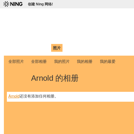
创建 Ning 网络!
爱达荷州立大学中国学生学
Chinese Association of Idaho State University (CAISU)
首页
我的页面
成员
照片
视频
论坛
博客
帮助
ISU
全部照片
全部相册
我的照片
我的相册
我的最爱
Arnold 的相册
Arnold
还没有添加任何相册。