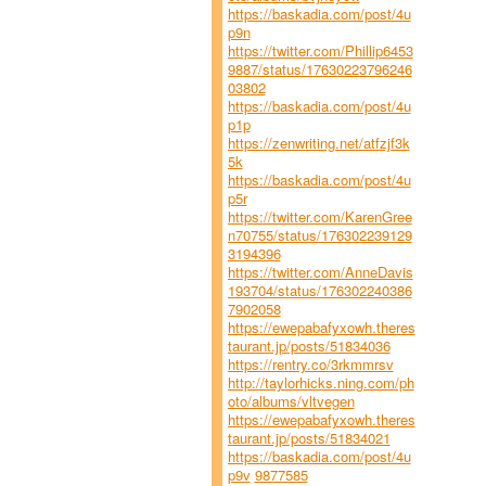
https://baskadia.com/post/4u
p9n
https://twitter.com/Phillip6453
9887/status/17630223796246
03802
https://baskadia.com/post/4u
p1p
https://zenwriting.net/atfzjf3k
5k
https://baskadia.com/post/4u
p5r
https://twitter.com/KarenGree
n70755/status/176302239129
3194396
https://twitter.com/AnneDavis
193704/status/176302240386
7902058
https://ewepabafyxowh.theres
taurant.jp/posts/51834036
https://rentry.co/3rkmmrsv
http://taylorhicks.ning.com/ph
oto/albums/vltvegen
https://ewepabafyxowh.theres
taurant.jp/posts/51834021
https://baskadia.com/post/4u
p9v
9877585