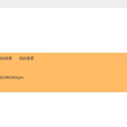
中国学生学者联谊会
University (CAISU)
论坛
博客
帮助
ISU
我的相册
我的最爱
8日9时09分pm