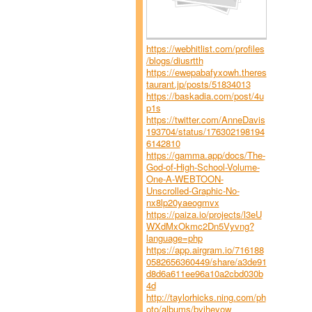
https://webhitlist.com/profiles
/blogs/diusrtth
https://ewepabafyxowh.theres
taurant.jp/posts/51834013
https://baskadia.com/post/4u
p1s
https://twitter.com/AnneDavis
193704/status/176302198194
6142810
https://gamma.app/docs/The-
God-of-High-School-Volume-
One-A-WEBTOON-
Unscrolled-Graphic-No-
nx8lp20yaeogmvx
https://paiza.io/projects/l3eU
WXdMxOkmc2Dn5Vyvng?
language=php
https://app.airgram.io/716188
0582656360449/share/a3de91
d8d6a611ee96a10a2cbd030b
4d
http://taylorhicks.ning.com/ph
oto/albums/bvjheyow