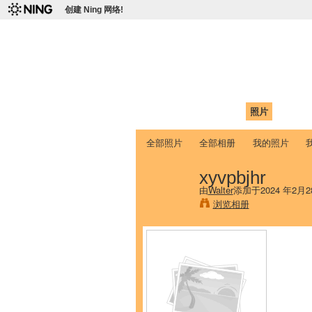
创建 Ning 网络!
爱达荷州立大学
Chinese Association of Idaho State 
首页
我的页面
成员
照片
视频
全部照片
全部相册
我的照片
xyvpbjhr
由
Walter
添加于2024 年2月2
浏览相册