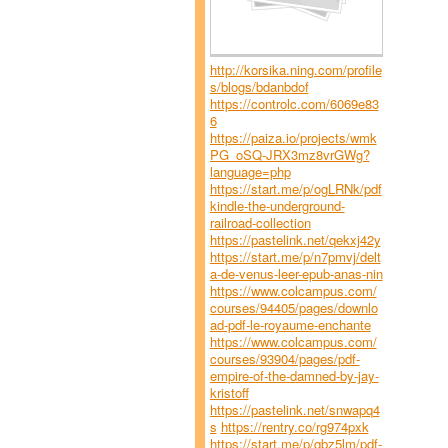
http://korsika.ning.com/profile
s/blogs/bdanbdof
https://controlc.com/6069e83
6
https://paiza.io/projects/wmk
PG_oSQ-JRX3mz8vrGWg?
language=php
https://start.me/p/ogLRNk/pdf
kindle-the-underground-
railroad-collection
https://pastelink.net/qekxj42y
https://start.me/p/n7pmvj/delt
a-de-venus-leer-epub-anas-nin
https://www.colcampus.com/
courses/94405/pages/downlo
ad-pdf-le-royaume-enchante
https://www.colcampus.com/
courses/93904/pages/pdf-
empire-of-the-damned-by-jay-
kristoff
https://pastelink.net/snwapq4
s
https://rentry.co/rg974pxk
https://start.me/p/qbz5lm/pdf-