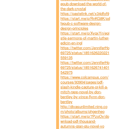
epub-download-the-world-of-
the-dark-crystal
https://pastelink.net/x34dfof9
https://start.me/p/RnKG8K/pd
fepub-c-software-design-
design-principles
https://start.me/p/XyqxYn/epi
stle-sermons-of-martin-luther-
edicin-en-ingl
https://twitter.com/JenniferHo
69725/status/1851626220221
559135
https://twitter.com/JenniferHo
69725/status/1851626741401
542975
https://www.colcampus.com/
courses/93904/pages/pdf-
slash-kindle-capture-or-kill-a-
mitch-rapp-novel-by-don-
bentley-by-vince-flynn-don-
bentley
http://divasunlimited.ning.co
m/photo/albums/phgenheo
https://start.me/p/7PzoOv/do
wnload-pdf-thousand-
autumns-qian-qiu-novel-vo