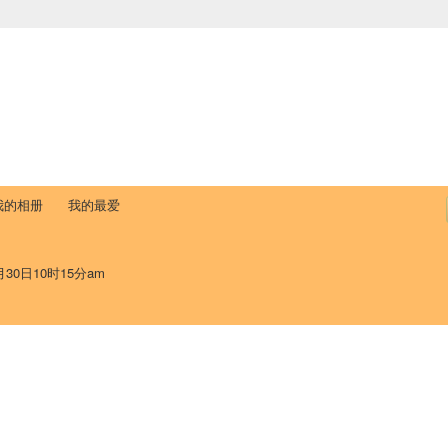
中国学生学者联谊会
University (CAISU)
论坛
博客
帮助
ISU
我的相册
我的最爱
月30日10时15分am