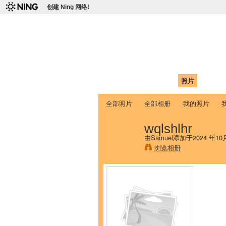
创建 Ning 网络!
爱达荷州立大学
Chinese Association of Idaho State 
首页
我的页面
成员
照片
视频
全部照片
全部相册
我的照片
wqlshlhr
由
Samuel
添加于2024 年10
浏览相册