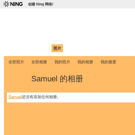
创建 Ning 网络!
爱达荷州立大学中国学生学
Chinese Association of Idaho State University (CAISU)
首页
我的页面
成员
照片
视频
论坛
博客
帮助
ISU
全部照片
全部相册
我的照片
我的相册
我的最爱
Samuel 的相册
Samuel
还没有添加任何相册。