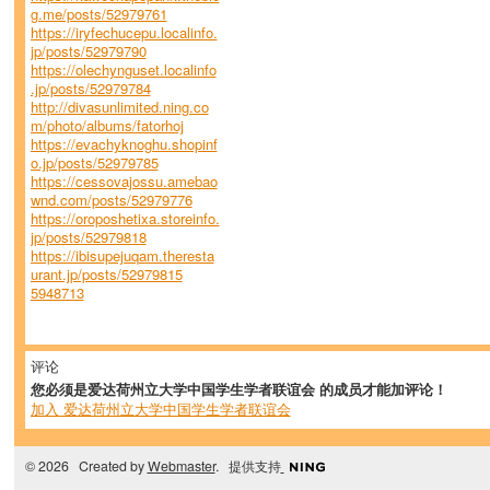
g.me/posts/52979761
https://iryfechucepu.localinfo.
jp/posts/52979790
https://olechynguset.localinfo
.jp/posts/52979784
http://divasunlimited.ning.co
m/photo/albums/fatorhoj
https://evachyknoghu.shopinf
o.jp/posts/52979785
https://cessovajossu.amebao
wnd.com/posts/52979776
https://oroposhetixa.storeinfo.
jp/posts/52979818
https://ibisupejuqam.theresta
urant.jp/posts/52979815
5948713
评论
您必须是爱达荷州立大学中国学生学者联谊会 的成员才能加评论！
加入 爱达荷州立大学中国学生学者联谊会
© 2026 Created by
Webmaster
. 提供支持