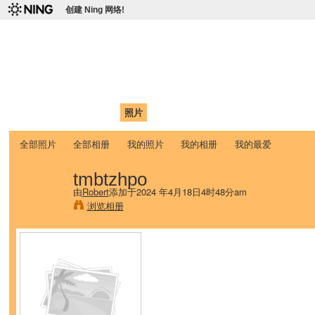
创建 Ning 网络!
爱达荷州立大学中国学生学
Chinese Association of Idaho State University (CAISU)
首页
我的页面
成员
照片
视频
论坛
博客
帮助
ISU
全部照片
全部相册
我的照片
我的相册
我的最爱
tmbtzhpo
由
Robert
添加于2024 年4月18日4时48分am
浏览相册