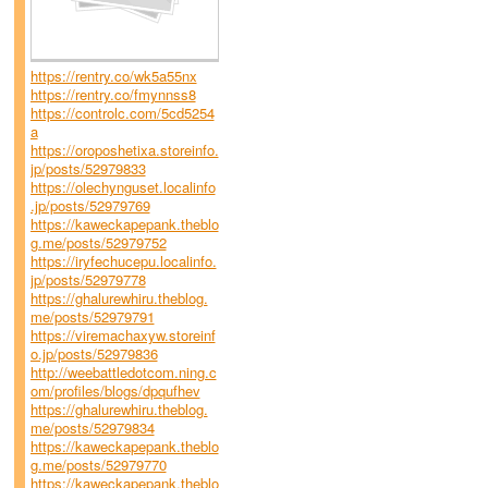
https://rentry.co/wk5a55nx
https://rentry.co/fmynnss8
https://controlc.com/5cd5254
a
https://oroposhetixa.storeinfo.
jp/posts/52979833
https://olechynguset.localinfo
.jp/posts/52979769
https://kaweckapepank.theblo
g.me/posts/52979752
https://iryfechucepu.localinfo.
jp/posts/52979778
https://ghalurewhiru.theblog.
me/posts/52979791
https://viremachaxyw.storeinf
o.jp/posts/52979836
http://weebattledotcom.ning.c
om/profiles/blogs/dpqufhev
https://ghalurewhiru.theblog.
me/posts/52979834
https://kaweckapepank.theblo
g.me/posts/52979770
https://kaweckapepank.theblo