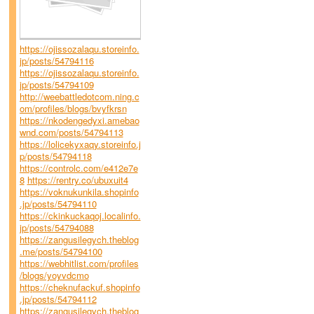
https://ojissozalaqu.storeinfo.
jp/posts/54794116
https://ojissozalaqu.storeinfo.
jp/posts/54794109
http://weebattledotcom.ning.c
om/profiles/blogs/bvyfkrsn
https://nkodengedyxi.amebao
wnd.com/posts/54794113
https://lolicekyxaqy.storeinfo.j
p/posts/54794118
https://controlc.com/e412e7e
8
https://rentry.co/ubuxuit4
https://voknukunkila.shopinfo
.jp/posts/54794110
https://ckinkuckaqoj.localinfo.
jp/posts/54794088
https://zangusilegych.theblog
.me/posts/54794100
https://webhitlist.com/profiles
/blogs/yoyvdcmo
https://cheknufackuf.shopinfo
.jp/posts/54794112
https://zangusilegych.theblog