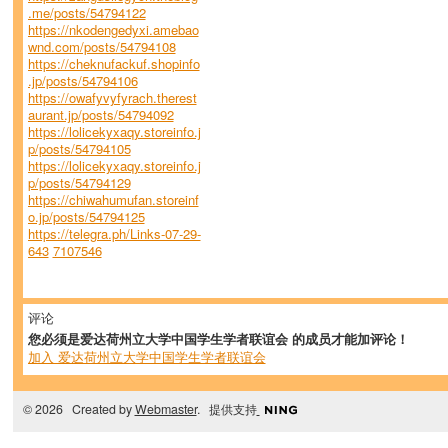
.me/posts/54794122
https://nkodengedyxi.amebao
wnd.com/posts/54794108
https://cheknufackuf.shopinfo
.jp/posts/54794106
https://owafyvyfyrach.therest
aurant.jp/posts/54794092
https://lolicekyxaqy.storeinfo.j
p/posts/54794105
https://lolicekyxaqy.storeinfo.j
p/posts/54794129
https://chiwahumufan.storeinf
o.jp/posts/54794125
https://telegra.ph/Links-07-29-
643
7107546
评论
您必须是爱达荷州立大学中国学生学者联谊会 的成员才能加评论！
加入 爱达荷州立大学中国学生学者联谊会
© 2026 Created by
Webmaster
. 提供支持