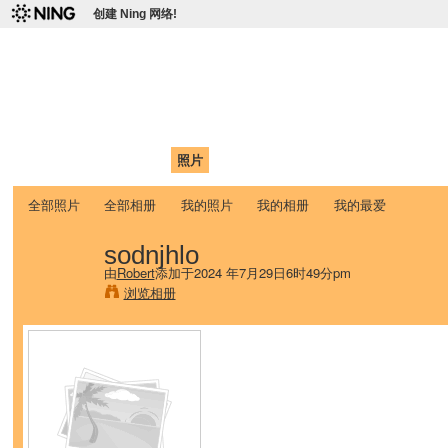
创建 Ning 网络!
爱达荷州立大学中国学生学
Chinese Association of Idaho State University (CAISU)
首页
我的页面
成员
照片
视频
论坛
博客
帮助
ISU
全部照片
全部相册
我的照片
我的相册
我的最爱
sodnjhlo
由
Robert
添加于2024 年7月29日6时49分pm
浏览相册