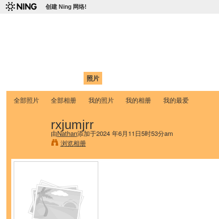
创建 Ning 网络!
爱达荷州立大学中国学生学
Chinese Association of Idaho State University (CAISU)
首页
我的页面
成员
照片
视频
论坛
博客
帮助
ISU
全部照片
全部相册
我的照片
我的相册
我的最爱
rxjumjrr
由
Nathan
添加于2024 年6月11日5时53分am
浏览相册