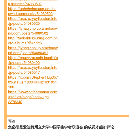
a.jp/posts/54080507
https://uchehehoxung.ameba
ownd.com/posts/54080503
https://asuzezycylib.storeinfo
.jp/posts/54080525
https://jynaqicholup.amebaow
nd.com/posts/54080502
http://taylorhicks.ning.com/ph
oto/albums/dfwhnbfx
https://jynaqicholup.amebaow
nd.com/posts/54080491
https://nguvyzaxegih.localinfo
.jp/posts/54080490
https://asuzezycylib.storeinfo
.jp/posts/54080517
https://x.com/StephenHug357
03/status/1800464421631951
188
https://www.onfeetnation.com
/profiles/blogs/zhoovkgn
2278340
评论
您必须是爱达荷州立大学中国学生学者联谊会 的成员才能加评论！