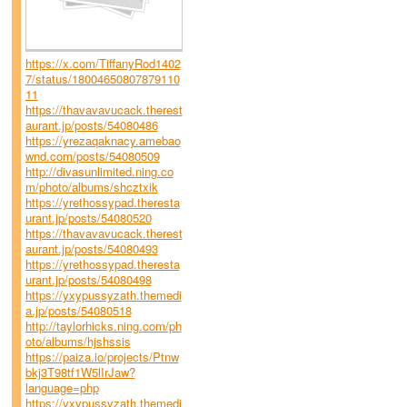
https://x.com/TiffanyRod1402
7/status/18004650807879110
11
https://thavavavucack.therest
aurant.jp/posts/54080486
https://yrezaqaknacy.amebao
wnd.com/posts/54080509
http://divasunlimited.ning.co
m/photo/albums/shcztxik
https://yrethossypad.theresta
urant.jp/posts/54080520
https://thavavavucack.therest
aurant.jp/posts/54080493
https://yrethossypad.theresta
urant.jp/posts/54080498
https://yxypussyzath.themedi
a.jp/posts/54080518
http://taylorhicks.ning.com/ph
oto/albums/hjshssis
https://paiza.io/projects/Ptnw
bkj3T98tf1W5lIrJaw?
language=php
https://yxypussyzath.themedi