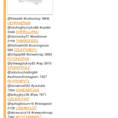
@thiwa49 #icehockey 9806
UEHPANZNSB
@ckohoghychykn88 #cardio
3349
SHPBOJJPAU
@olomocky57 #booklover
2109
THWIBSODDJ
@hishowhi39 #comingsoon
589
CDLEPSREFU
@chigopi68 #streetmap 3693
FETOHCIPOV
@yfewagolukny83 #rap 3916
XPDPATPOLZ
@udockuchoding94
#authorsofinstagram 7427
RVYRYNPVTL
@isixaknuth52 #youtube
7354
VGNEAMTJGS
@enkyghyz36 #free 7871
GZEXKCYINT
@quhogilosum16 #instagood
2128
LSBHBIOJZT
@aknevocut18 #newyorkmap
7362
MYYFZMWWSZ