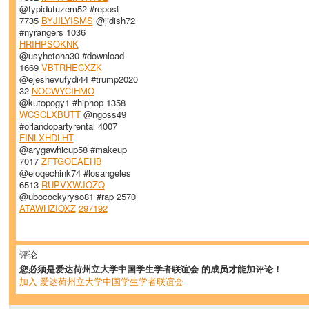
@typidufuzem52 #repost
7735
BYJILYISMS
@jidish72
#nyrangers 1036
HRIHPSOKNK
@usyhetoha30 #download
1669
VBTRHECXZK
@ejeshevufydi44 #trump2020
32
NOCWYCIHMO
@kutopogy1 #hiphop 1358
WCSCLXBUTT
@ngoss49
#orlandopartyrental 4007
FINLXHDLHT
@arygawhicup58 #makeup
7017
ZFTGOEAEHB
@eloqechink74 #losangeles
6513
RUPVXWJOZQ
@ubocockyryso81 #rap 2570
ATAWHZIOXZ
297192
评论
您必须是爱达荷州立大学中国学生学者联谊会 的成员才能加评论！
加入 爱达荷州立大学中国学生学者联谊会