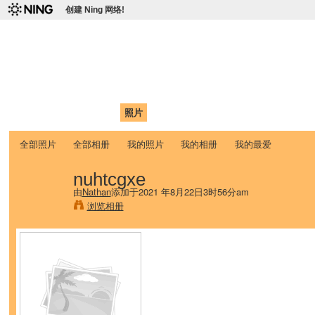
创建 Ning 网络!
爱达荷州立大学中国学生学
Chinese Association of Idaho State University (CAISU)
首页
我的页面
成员
照片
视频
论坛
博客
帮助
ISU
全部照片
全部相册
我的照片
我的相册
我的最爱
nuhtcgxe
由
Nathan
添加于2021 年8月22日3时56分am
浏览相册