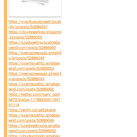
https://yvankussamawh.locali
nfo.jp/posts/52886047
https://ckungiwefyqu.shopinfo
.jp/posts/52886055
https://yzeduqeknuna.ameba
ownd.com/posts/52886060
https://yqenazewosaz.shopinf
o.jp/posts/52886045
https://yxamissathiz.amebao
wnd.com/posts/52886053
https://yqenazewosaz.shopinf
o.jp/posts/52886043
https://yxamissathiz.amebao
wnd.com/posts/52886062
https://twitter.com/mary_garri
6872/status/17788430411947
91114
https://rentry.co/uw5zkwrw
https://yxamissathiz.amebao
wnd.com/posts/52886049
https://yzeduqeknuna.ameba
ownd.com/posts/52886052
https://ohunkyrinogh.amebao