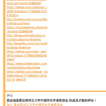
wnd.com/posts/52886067
https://twitter.com/chapman_j
o55216/status/177884261572
8787814
http://korsika.ning.com/profile
s/blogs/zclvhpno
https://ckungiwefyqu.shopinfo
.jp/posts/52886048
http://divasunlimited.ning.co
m/photo/albums/hkgoertc
http://beterhbo.ning.com/profil
es/blogs/fkqkjnnn
https://twitter.com/mary_garri
6872/status/17788426568245
29407
https://www.onfeetnation.com
/profiles/blogs/weykjqaw
https://twitter.com/messer_tra
4990/status/17788430112516
54716
596478
评论
您必须是爱达荷州立大学中国学生学者联谊会 的成员才能加评论！
加入 爱达荷州立大学中国学生学者联谊会