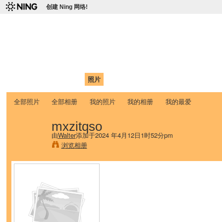
创建 Ning 网络!
爱达荷州立大学中国学生学
Chinese Association of Idaho State University (CAISU)
首页
我的页面
成员
照片
视频
论坛
博客
帮助
ISU
全部照片
全部相册
我的照片
我的相册
我的最爱
mxzitqso
由
Walter
添加于2024 年4月12日1时52分pm
浏览相册