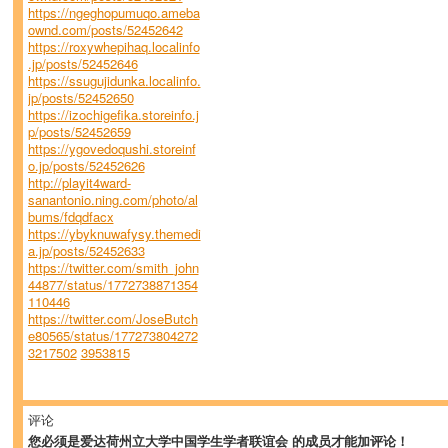
https://ngeghopumuqo.ameba
ownd.com/posts/52452642
https://roxywhepihaq.localinfo
.jp/posts/52452646
https://ssugujidunka.localinfo.
jp/posts/52452650
https://izochigefika.storeinfo.j
p/posts/52452659
https://ygovedoqushi.storeinf
o.jp/posts/52452626
http://playit4ward-
sanantonio.ning.com/photo/al
bums/fdqdfacx
https://ybyknuwafysy.themedi
a.jp/posts/52452633
https://twitter.com/smith_john
44877/status/1772738871354
110446
https://twitter.com/JoseButch
e80565/status/177273804272
3217502
3953815
评论
您必须是爱达荷州立大学中国学生学者联谊会 的成员才能加评论！