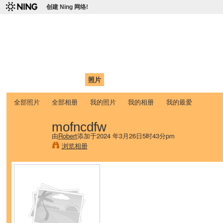
创建 Ning 网络!
爱达荷州立大学中国学生学
Chinese Association of Idaho State University (CAISU)
首页
我的页面
成员
照片
视频
论坛
博客
帮助
ISU
全部照片
全部相册
我的照片
我的相册
我的最爱
mofncdfw
由
Robert
添加于2024 年3月26日5时43分pm
浏览相册