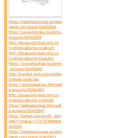
https://ngeghopumuqo.ameba
ownd.com/posts/52452634
https://ssugujidunka.localinfo.
jp/posts/52452639
http://divasunlimited.ning.co
m/photo/albums/ccwkuytt
http://divasunlimited.ning.co
m/photo/albums/xtoqutko
https://roxywhepihaq.localinfo
.jp/posts/52452640
http://korsika.ning.com/profile
s/blogs/uvqtvzeu
https://ybyknuwafysy.themedi
a.jp/posts/52452651
http://divasunlimited.ning.co
m/photo/albums/yvbrkqjk
https://jadeqabuheda.themedi
a.jp/posts/52452647
https://twitter.com/smith_john
44877/status/1772737980664
320259
https://ngeghopumuqo.ameba
ownd.com/posts/52452621