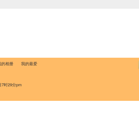
中国学生学者联谊会
University (CAISU)
论坛
博客
帮助
ISU
我的相册
我的最爱
日7时29分pm