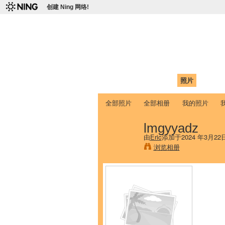
创建 Ning 网络!
爱达荷州立大学
Chinese Association of Idaho State 
首页
我的页面
成员
照片
视频
全部照片
全部相册
我的照片
lmgyyadz
由
Eric
添加于2024 年3月22
浏览相册