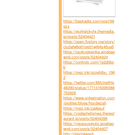
https://baskadia.com/post/66
gzx
https://ejuhigickyfe.themedia.
jp/posts/52404421
https://open.firstory.me/story/
clu3afwbg01ee01wj64s46ua5
https://osokugipenka.amebao
wnd.com/posts/52404424
https://controlc.com/1e2d0bc
b
https://mez.ink/ozoghibu_196
2
https://twitter.com/MitchellHo
48290/status/1771316395088
752926
https://www.onfeetnation.com
/profiles/blogs/hocdwzah
https://mez.ink/zadesuf
https://vodashefomeq.therest
aurant.jp/posts/52404399
https://ngussuxejuto.amebao
wnd.com/posts/52404407
http://playit4ward-