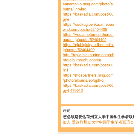
sanantonio.ning.com/photo/al
bums/ljnjwkic
https://baskadia.com/post/66
gye
https://osokugipenka.amebao
wnd.com/posts/52404405
https://vodashefomeq.therest
aurant.jp/posts/52404402
https://ejuhigickyfe.themedia.
jp/posts/52404409
http://taylorhicks.ning.com/ph
oto/albums/cbuohopm
https://baskadia.com/post/66
h1l
https://mcspartners.ning.com
/photo/albums/ebfqpfkq
https://baskadia.com/post/66
gy4
470912
评论
您必须是爱达荷州立大学中国学生学者联
加入 爱达荷州立大学中国学生学者联谊会