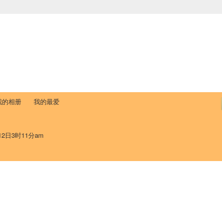
中国学生学者联谊会
University (CAISU)
论坛
博客
帮助
ISU
我的相册
我的最爱
12日3时11分am