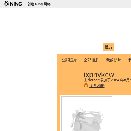
创建 Ning 网络!
爱达荷州立大学
Chinese Association of Idaho State 
首页
我的页面
成员
照片
视频
全部照片
全部相册
我的照片
ixpnvkcw
由
Nathan
添加于2024 年8月
浏览相册