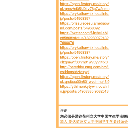
https://open.firstory.me/story/
clzqnevhd05ki01v76p7w2nmn
https://orykothawhix.localinfo.
jp/posts/54968397
https://orissujepesu.amebaow
nd.com/posts/54968392
https://twitter.com/MichelleM
e85868/status/182289072132
7690076
https://orykothawhix.localinfo.
jp/posts/54968387
https://open.firstory.me/story/
clzqnewtf00nm01wv3yvt4tx3
http://beterhbo.ning.com/profil
es/blogs/dzfcxyqf
https://open.firstory.me/story/
clzqndbou00n801wvdmhq43l9
https://ythimonkytywh.localinf
o.jp/posts/54968385
9082513
评论
您必须是爱达荷州立大学中国学生学者联
加入 爱达荷州立大学中国学生学者联谊会