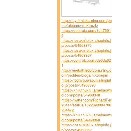
http://taylorhicks.ning.com/ph
oto/albums/vmktmztz
https://controlc.com/1c47691
6
https://tozaknilelux.shopinfo.j
p/posts/54968375
https://tozaknilelux.shopinfo.j
p/posts/54968367
https://controlc.com/de6da62
1
http://weebattledotcom.ning.c
om/profiles/blogs/ntkobepm
https://foghybuwapun.shopinf
o.jp/posts/54968393
https://kniluthuknij.amebaown
d.com/posts/54968348
https://twitter.com/RichardFer
93414/status/1822890804706
234472
https://kniluthuknij.amebaown
d.com/posts/54968360
https://tozaknilelux.shopinfo.j
p/posts/54968362