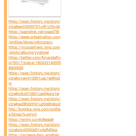
https://open.firstory.me/story/
clzwbwvh3000701vdf1zt0vo6
https://pastelink.net/oqaid78l
https://www.onfeetnation.com
/profiles/blogs/ndmozezu
https://mcspartners.ning.com
/photo/albums/yyglrpwi
https://twitter.com/AmandaKn
ig76317/status/182433140005
8900593
https://open.firstory.me/story/
clzwbvxwy013901uac1w9hq3
m
https://open.firstory.me/story/
clzwbviko013601uadj4pcs1w
https://open.firstory.me/story/
clzwbw28h02jh01u20q9hdpo2
http://korsika.ning.com/profile
s/blogs/fxuoryvt
https://rentry.co/nki8waq6
https://open.firstory.me/story/
clzwbxk43000d01vdgff45jpx
https://nyciwosuferu.amebao