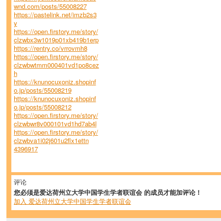
wnd.com/posts/55008227
https://pastelink.net/imzb2s3
y
https://open.firstory.me/story/
clzwbx3w1019p01xb419b1erp
https://rentry.co/vrrovmh8
https://open.firstory.me/story/
clzwbwtmm000401vd1po8cez
h
https://knunocuxoniz.shopinf
o.jp/posts/55008219
https://knunocuxoniz.shopinf
o.jp/posts/55008212
https://open.firstory.me/story/
clzwbwr8v000101vd1hd7ab4l
https://open.firstory.me/story/
clzwbva1i02j601u2flx1ettn
4396917
评论
您必须是爱达荷州立大学中国学生学者联谊会 的成员才能加评论！
加入 爱达荷州立大学中国学生学者联谊会