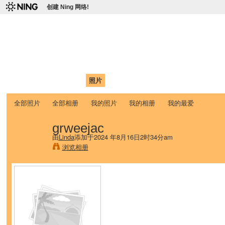
创建 Ning 网络!
爱达荷州立大学中国学生学
Chinese Association of Idaho State University (CAISU)
首页
我的页面
成员
照片
视频
论坛
博客
帮助
ISU
全部照片
全部相册
我的照片
我的相册
我的最爱
grweejac
由
Linda
添加于2024 年8月16日2时34分am
浏览相册