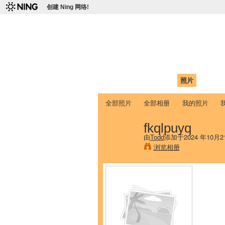
创建 Ning 网络!
爱达荷州立大学
Chinese Association of Idaho State 
首页
我的页面
成员
照片
视频
全部照片
全部相册
我的照片
fkqlpuyq
由
Todd
添加于2024 年10月2
浏览相册