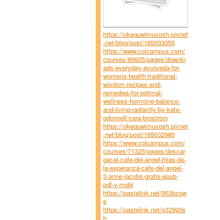
https://okequwimuxosh.pixnet
.net/blog/post/165033055
https://www.colcampus.com/
courses/89925/pages/downlo
ads-everyday-ayurveda-for-
womens-health-traditional-
wisdom-recipes-and-
remedies-for-optimal-
wellness-hormone-balance-
and-living-radiantly-by-kate-
odonnell-cara-brostrom
https://okequwimuxosh.pixnet
.net/blog/post/165032980
https://www.colcampus.com/
courses/71325/pages/descar
gar-el-cafe-del-angel-hijas-de-
la-esperanza-cafe-del-angel-
3-anne-jacobs-gratis-epub-
pdf-y-mobi
https://pastelink.net/953bzow
e
https://pastelink.net/o32993s
h