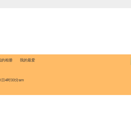
中国学生学者联谊会
University (CAISU)
论坛
博客
帮助
ISU
我的相册
我的最爱
1日4时33分am