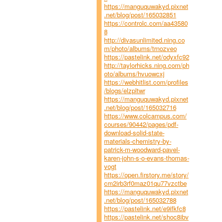
https://manguquwakyd.pixnet
.net/blog/post/165032851
https://controlc.com/aa43580
8
http://divasunlimited.ning.co
m/photo/albums/trnozveo
https://pastelink.net/odyxfc92
http://taylorhicks.ning.com/ph
oto/albums/hvuowcxj
https://webhitlist.com/profiles
/blogs/elzpltwr
https://manguquwakyd.pixnet
.net/blog/post/165032716
https://www.colcampus.com/
courses/90442/pages/pdf-
download-solid-state-
materials-chemistry-by-
patrick-m-woodward-pavel-
karen-john-s-o-evans-thomas-
vogt
https://open.firstory.me/story/
cm2irb3rf0maz01qu77vzctbe
https://manguquwakyd.pixnet
.net/blog/post/165032788
https://pastelink.net/e9ifkfc8
https://pastelink.net/shoc8ibv