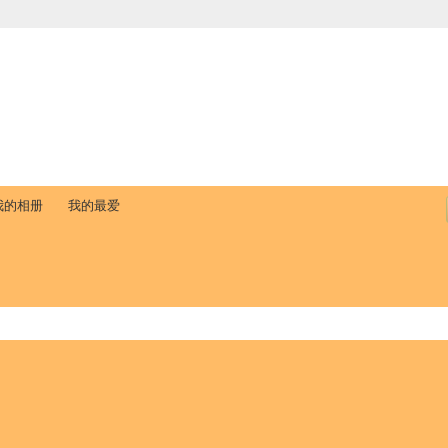
中国学生学者联谊会
University (CAISU)
论坛
博客
帮助
ISU
我的相册
我的最爱