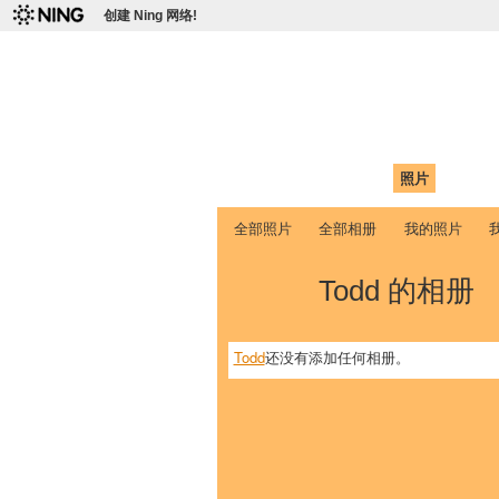
创建 Ning 网络!
爱达荷州立大学
Chinese Association of Idaho State 
首页
我的页面
成员
照片
视频
全部照片
全部相册
我的照片
Todd 的相册
Todd
还没有添加任何相册。