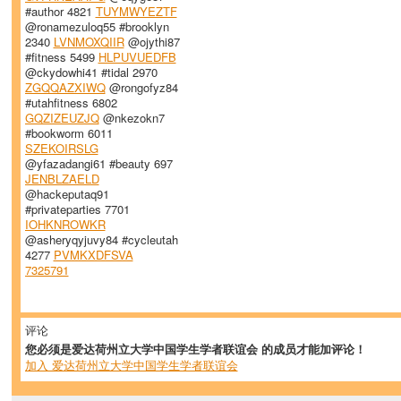
#author 4821
TUYMWYEZTF
@ronamezuloq55 #brooklyn
2340
LVNMOXQIIR
@ojythi87
#fitness 5499
HLPUVUEDFB
@ckydowhi41 #tidal 2970
ZGQQAZXIWQ
@rongofyz84
#utahfitness 6802
GQZIZEUZJQ
@nkezokn7
#bookworm 6011
SZEKOIRSLG
@yfazadangi61 #beauty 697
JENBLZAELD
@hackeputaq91
#privateparties 7701
IOHKNROWKR
@asheryqyjuvy84 #cycleutah
4277
PVMKXDFSVA
7325791
评论
您必须是爱达荷州立大学中国学生学者联谊会 的成员才能加评论！
加入 爱达荷州立大学中国学生学者联谊会