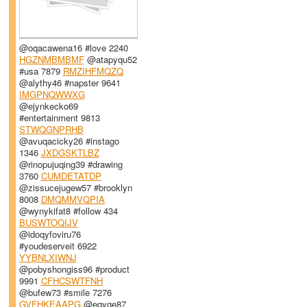
@oqacawena16 #love 2240
HGZNMBMBMF
@atapyqu52
#usa 7879
RMZIHFMQZQ
@alythy46 #napster 9641
IMGPNQWWXG
@ejynkecko69
#entertainment 9813
STWQGNPRHB
@avuqacicky26 #instago
1346
JXDGSKTLBZ
@rinopujuqing39 #drawing
3760
CUMDETATDP
@zissucejugew57 #brooklyn
8008
DMQMMVQPIA
@wynykifat8 #follow 434
BUSWTOQIJV
@idoqyfoviru76
#youdeserveit 6922
YYBNLXIWNJ
@pobyshongiss96 #product
9991
CFHCSWTFNH
@bufew73 #smile 7276
GVFHKEAAPG
@eqyge87