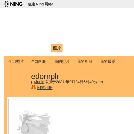
创建 Ning 网络!
爱达荷州立大学中国学生学
Chinese Association of Idaho State University (CAISU)
首页
我的页面
成员
照片
视频
论坛
博客
帮助
ISU
全部照片
全部相册
我的照片
我的相册
我的最爱
edornplr
由
Junie
添加于2021 年9月24日6时49分am
浏览相册