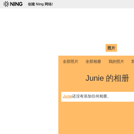
创建 Ning 网络!
爱达荷州立大学
Chinese Association of Idaho State 
首页
我的页面
成员
照片
视频
全部照片
全部相册
我的照片
Junie 的相册
Junie
还没有添加任何相册。