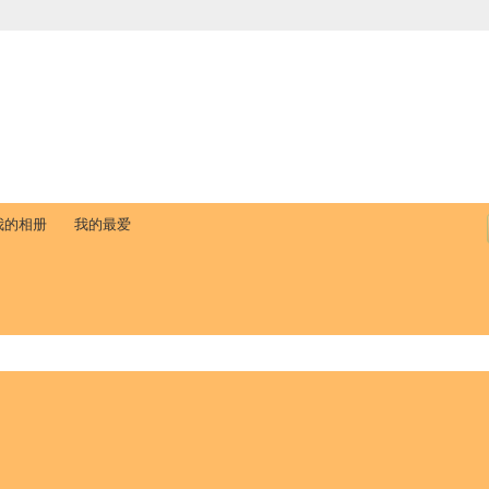
中国学生学者联谊会
University (CAISU)
论坛
博客
帮助
ISU
我的相册
我的最爱