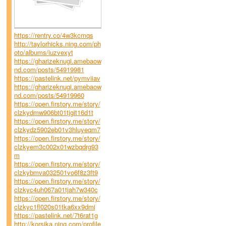
https://rentry.co/4w3kcmqs
http://taylorhicks.ning.com/ph
oto/albums/iuzvexyt
https://gharizeknugi.amebaow
nd.com/posts/54919981
https://pastelink.net/pymviiav
https://gharizeknugi.amebaow
nd.com/posts/54919960
https://open.firstory.me/story/
clzkydmw906bt01tjgit16d1t
https://open.firstory.me/story/
clzkydz5902eb01v3hluyeqm7
https://open.firstory.me/story/
clzkyem3c002x01wzbqdrg93
m
https://open.firstory.me/story/
clzkybmva032501vo6f8z3ft9
https://open.firstory.me/story/
clzkyc4uh067a01tjah7w340c
https://open.firstory.me/story/
clzkyc1fl020s01tka6xx9dmi
https://pastelink.net/7t6rat1g
http://korsika.ning.com/profile