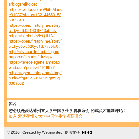
s/blogs/elkdioet
https://twitter.com/WhiteMaud
e91037/status/182144650158
5039510
https://open.firstory.me/story/
clzkydrfb021401tk13abfafz
https://bitbin.it/r2EQ1f1N/
https://open.firstory.me/story/
clzkyc5wv020y01tk7avt4a0t
http://divasunlimited.ning.co
m/photo/albums/klrzlqpz
https://terecelegehe.amebao
wnd.com/posts/54919977
https://open.firstory.me/story/
clzkydfqp02e501v39ciq8z6q
6389032
评论
您必须是爱达荷州立大学中国学生学者联谊会 的成员才能加评论！
加入 爱达荷州立大学中国学生学者联谊会
© 2026 Created by
Webmaster
. 提供支持