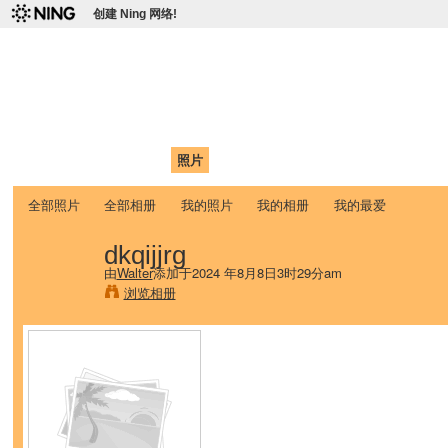
创建 Ning 网络!
爱达荷州立大学中国学生学
Chinese Association of Idaho State University (CAISU)
首页
我的页面
成员
照片
视频
论坛
博客
帮助
ISU
全部照片
全部相册
我的照片
我的相册
我的最爱
dkqijjrg
由
Walter
添加于2024 年8月8日3时29分am
浏览相册