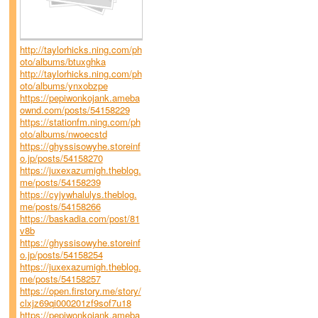
http://taylorhicks.ning.com/ph
oto/albums/btuxghka
http://taylorhicks.ning.com/ph
oto/albums/ynxobzpe
https://pepiwonkojank.ameba
ownd.com/posts/54158229
https://stationfm.ning.com/ph
oto/albums/nwoecstd
https://ghyssisowyhe.storeinf
o.jp/posts/54158270
https://juxexazumigh.theblog.
me/posts/54158239
https://cyjywhalulys.theblog.
me/posts/54158266
https://baskadia.com/post/81
v8b
https://ghyssisowyhe.storeinf
o.jp/posts/54158254
https://juxexazumigh.theblog.
me/posts/54158257
https://open.firstory.me/story/
clxjz69qi000201zf9sof7u18
https://pepiwonkojank.ameba