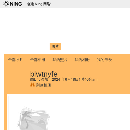
创建 Ning 网络!
爱达荷州立大学中国学生学
Chinese Association of Idaho State University (CAISU)
首页
我的页面
成员
照片
视频
论坛
博客
帮助
ISU
全部照片
全部相册
我的照片
我的相册
我的最爱
blwtnyfe
由
Eric
添加于2024 年6月18日1时46分am
浏览相册