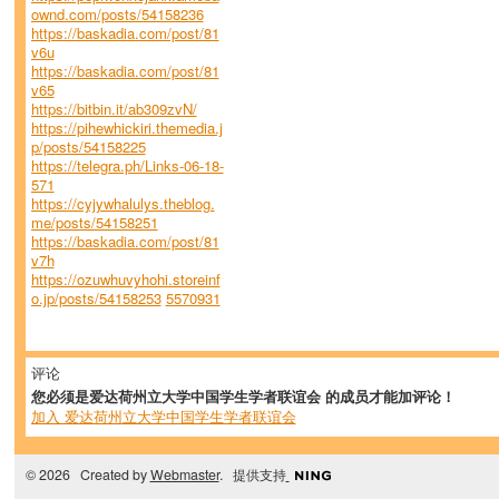
ownd.com/posts/54158236
https://baskadia.com/post/81
v6u
https://baskadia.com/post/81
v65
https://bitbin.it/ab309zvN/
https://pihewhickiri.themedia.j
p/posts/54158225
https://telegra.ph/Links-06-18-
571
https://cyjywhalulys.theblog.
me/posts/54158251
https://baskadia.com/post/81
v7h
https://ozuwhuvyhohi.storeinf
o.jp/posts/54158253
5570931
评论
您必须是爱达荷州立大学中国学生学者联谊会 的成员才能加评论！
加入 爱达荷州立大学中国学生学者联谊会
© 2026 Created by
Webmaster
. 提供支持