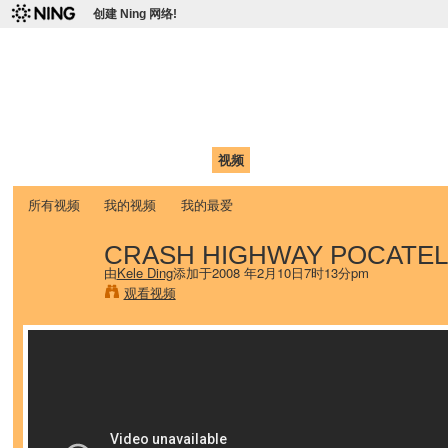
创建 Ning 网络!
爱达荷州立大学中国学生学
Chinese Association of Idaho State University (CAISU)
首页
我的页面
成员
照片
视频
论坛
博客
帮助
ISU
所有视频
我的视频
我的最爱
CRASH HIGHWAY POCATEL
由
Kele Ding
添加于2008 年2月10日7时13分pm
观看视频