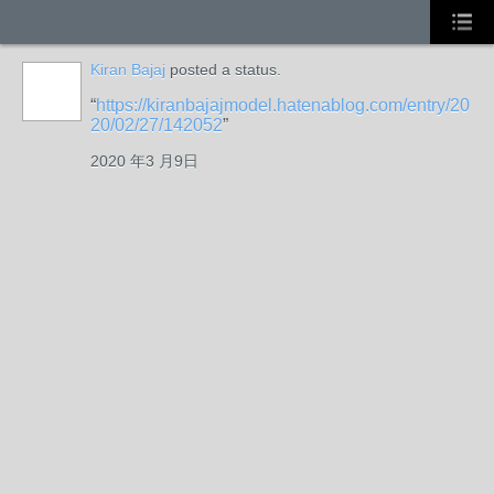
Kiran Bajaj
posted a status.
https://kiranbajajmodel.hatenablog.com/entry/20
20/02/27/142052
2020 年3 月9日