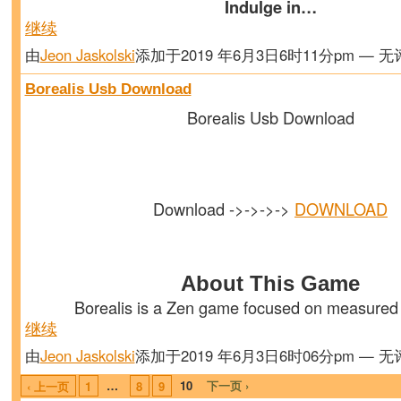
Indulge in…
继续
由
Jeon Jaskolski
添加于2019 年6月3日6时11分pm — 
Borealis Usb Download
Borealis Usb Download
Download ->->->->
DOWNLOAD
About This Game
Borealis is a Zen game focused on measure
继续
由
Jeon Jaskolski
添加于2019 年6月3日6时06分pm — 
…
10
下一页 ›
‹ 上一页
1
8
9