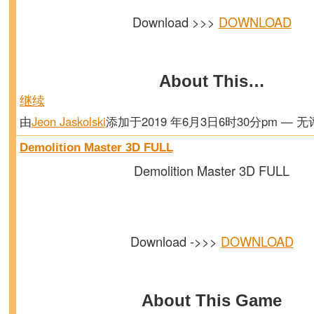
Download >>>
DOWNLOAD
About This…
继续
由
Jeon Jaskolski
添加于2019 年6月3日6时30分pm — 
Demolition Master 3D FULL
Demolition Master 3D FULL
Download ->>>
DOWNLOAD
About This Game