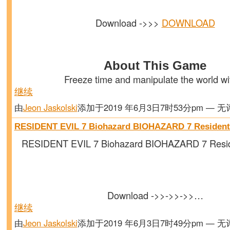
Download ->>>
DOWNLOAD
About This Game
Freeze time and manipulate the world w
继续
由
Jeon Jaskolski
添加于2019 年6月3日7时53分pm — 
RESIDENT EVIL 7 Biohazard BIOHAZARD 7 Resident
RESIDENT EVIL 7 Biohazard BIOHAZARD 7 Resid
Download ->>->>->>…
继续
由
Jeon Jaskolski
添加于2019 年6月3日7时49分pm — 