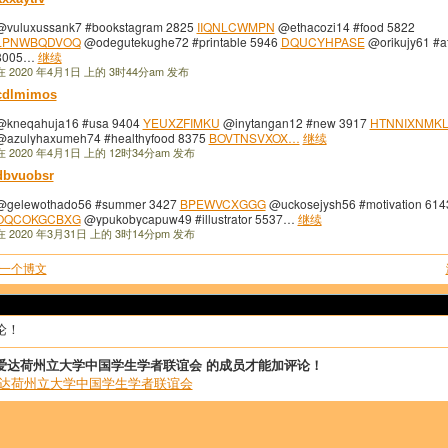
@vuluxussank7 #bookstagram 2825
IIQNLCWMPN
@ethacozi14 #food 5822
LPNWBQDVOQ
@odegutekughe72 #printable 5946
DQUCYHPASE
@orikujy61 #at
8005…
继续
在 2020 年4月1日 上的 3时44分am 发布
cdlmimos
@kneqahuja16 #usa 9404
YEUXZFIMKU
@inytangan12 #new 3917
HTNNIXNMK
@azulyhaxumeh74 #healthyfood 8375
BOVTNSVXOX…
继续
在 2020 年4月1日 上的 12时34分am 发布
dbvuobsr
@gelewothado56 #summer 3427
BPEWVCXGGG
@uckosejysh56 #motivation 614
OQCOKGCBXG
@ypukobycapuw49 #illustrator 5537…
继续
在 2020 年3月31日 上的 3时14分pm 发布
一个博文
论！
爱达荷州立大学中国学生学者联谊会 的成员才能加评论！
爱达荷州立大学中国学生学者联谊会