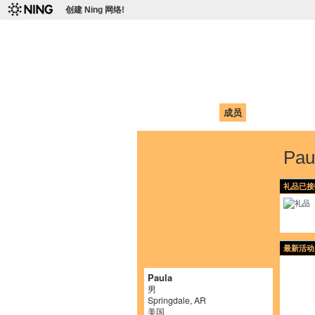
创建 Ning 网络!
爱达荷州立大学
Chinese Association of Idaho State 
首页
我的页面
成员
照片
视频
Pa
礼品已接
最新活动
Paula
男
Springdale, AR
美国