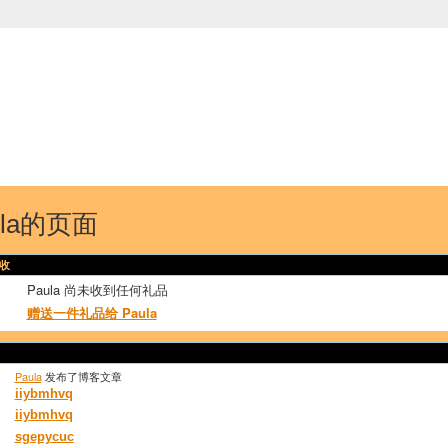
中国学生学者联谊会
University (CAISU)
论坛
博客
帮助
ISU
ula的页面
收
Paula 尚未收到任何礼品
赠送一件礼品给 Paula
Paula
发布了博客文章
iiybmhvq
iiybmhvq
sgepycuc