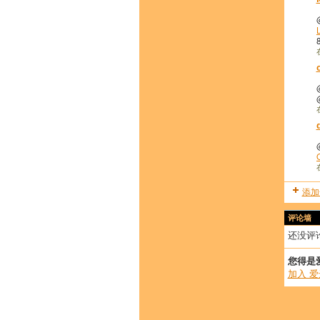
添加
评论墙
还没评
您得是
加入 