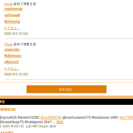
Paula
发布了博客文章
vvplvmob
uylyuaaf
fhihlmlg
6 个以上...
2020 年3 月16日
Paula
发布了博客文章
zqairskc
ftdkmexn
efjoorcf
4 个以上...
2020 年3 月15日
更多信息...
的博客
sgepycuc
@cynuth55 #torrent 6292
XOJJRKPTIK
@vuchuvarech70 #booklover 4961
AUVYD
@butywituqe70 #instagood 3547…
继续
在 2020 年4月1日 上的 4时19分pm 发布
kxxaytlv