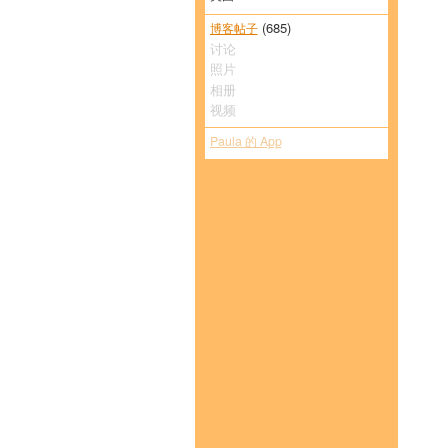
(685)
博客帖子
讨论
照片
相册
视频
Paula 的 App