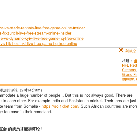
a-vs-stade-rennais-live-free-game-online-insider
fc-zurich-live-free-stream-online-insider
e-vs-dynamo-kyiv-live-free-game-hq-free-online
vs-hjk-helsinki-live-free-game-hq-free-online
浏览全
相册：
df
NFL Red
Streams
Grand Fi
gfjmgfh
,
添加的评论（2时14分am）
commodate a huge number of people .. But this is not always good. There are
e to each other. For example India and Pakistan in cricket. Their fans are just
rite team from Somalia -
https://so.1xbet.com/
Such African countries are mor
ge fan base in their homeland.
谊会 的成员才能加评论！