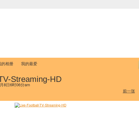
中国学生学者联谊会
University (CAISU)
论坛
博客
帮助
ISU
我的相册
我的最爱
-TV-Streaming-HD
9月8日6时06分am
前一张