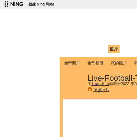
创建 Ning 网络!
爱达荷州立大学
Chinese Association of Idaho State 
首页
我的页面
成员
照片
视频
全部照片
全部相册
我的照片
Live-Football
由
Towa Bite
添加于2022 年
浏览照片