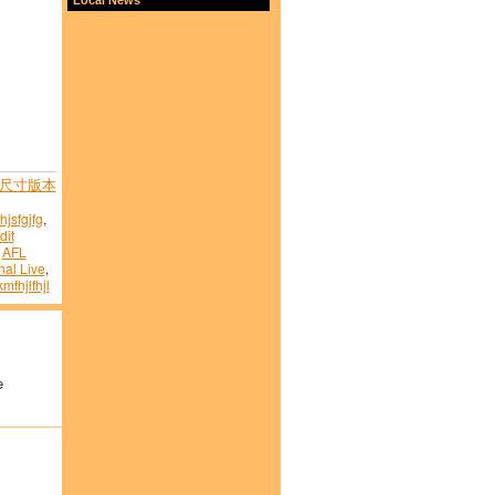
尺寸版本
hjsfgjfg
,
dit
,
AFL
nal Live
,
kmfhjlfhjl
e