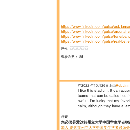
https://www.linkedin.com/pulse/aek-larnac
https://www.linkedin.com/pulse/arsenal-vs-
https://www.linkedin.com/pulse/fenerbahc
https://www.linkedin.com/pulse/real-betis-
评分:
查看次数：
25
在2022 年10月26日上由
RebLinn
I like this stadium. It can ac
teams that can be called hostil
awful.. I'm lucky that my favo
calm, although they have a lar
评论
您必须是爱达荷州立大学中国学生学者联
加入 爱达荷州立大学中国学生学者联谊会