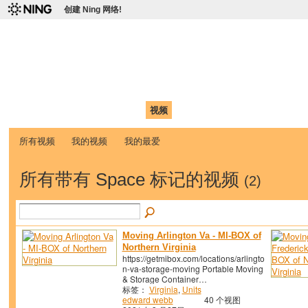
创建 Ning 网络!
爱达荷州立大学中国学生学
Chinese Association of Idaho State University (CAISU)
首页
我的页面
成员
照片
视频
论坛
博客
帮助
ISU
所有视频
我的视频
我的最爱
所有带有 Space 标记的视频
(2)
Moving Arlington Va - MI-BOX of
Northern Virginia
https://getmibox.com/locations/arlingto
n-va-storage-moving Portable Moving
& Storage Container…
标签：
Virginia
,
Units
edward webb
40 个视图