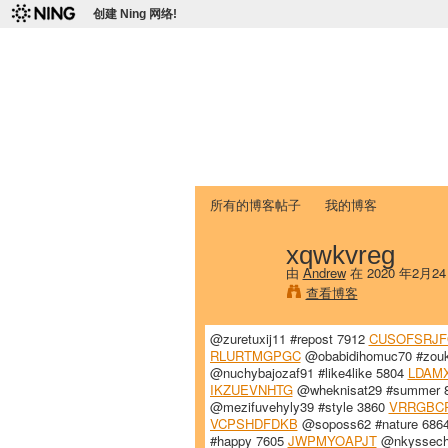
创建 Ning 网络!
爱达荷州立大学
Chinese Association of Idaho State 
首页
我的页面
成员
照片
视频
所有的博客帖子
我的博客
xqwkvreg
由
Andrew
在 2020 年2月2
查看博客
@zuretuxij11 #repost 7912
CUSOFSRJF
RLURTMGPGC
@obabidihomuc70 #zou
@nuchybajozaf91 #like4like 5804
LDAM
IKZUEVNHTG
@wheknisat29 #summer 
@mezifuvehyly39 #style 3860
VRRGBC
VCPSHDFDKB
@soposs62 #nature 686
#happy 7605
JWPMYOAPJT
@nkyssech