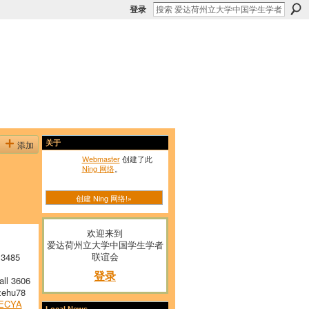
登录
添加
关于
Webmaster
创建了此
Ning 网络
。
创建 Ning 网络!»
欢迎来到
爱达荷州立大学中国学生学者
联谊会
 3485
登录
ll 3606
ehu78
ECYA
Local News