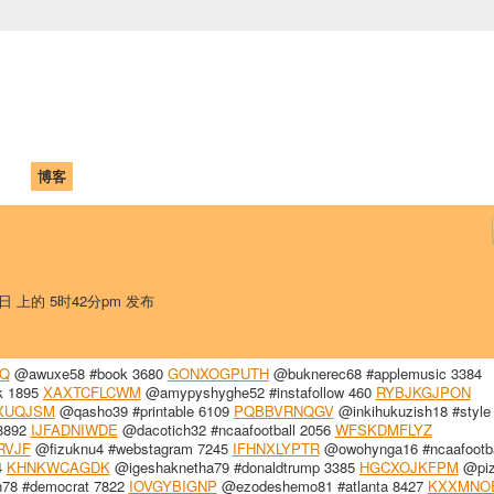
中国学生学者联谊会
University (CAISU)
论坛
博客
帮助
ISU
4日 上的 5时42分pm 发布
Q
@awuxe58 #book 3680
GONXOGPUTH
@buknerec68 #applemusic 3384
k 1895
XAXTCFLCWM
@amypyshyghe52 #instafollow 460
RYBJKGJPON
XUQJSM
@qasho39 #printable 6109
PQBBVRNQGV
@inkihukuzish18 #style
8892
IJFADNIWDE
@dacotich32 #ncaafootball 2056
WFSKDMFLYZ
RVJF
@fizuknu4 #webstagram 7245
IFHNXLYPTR
@owohynga16 #ncaafootba
4
KHNKWCAGDK
@igeshaknetha79 #donaldtrump 3385
HGCXOJKFPM
@piz
78 #democrat 7822
IOVGYBIGNP
@ezodeshemo81 #atlanta 8427
KXXMNO