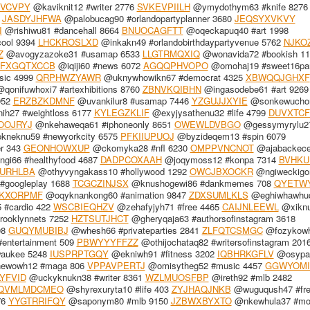
VCVPY
@kaviknit12 #writer 2776
SVKEVPIILH
@ymydothym63 #knife 8276
4
JASDYJHFWA
@palobucag90 #orlandopartyplanner 3680
JEQSYXVKVY
I
@rishiwu81 #dancehall 8664
BNUOCAGFTT
@oqeckapuq40 #art 1998
ool 9394
LHCKROSLXD
@inkakn49 #orlandobirthdaypartyvenue 5762
NJKO
Z
@avogyzazoke31 #usamap 6533
LLGTRMQXIQ
@wonavida72 #bookish 11
FXGQTXCCB
@iqiji60 #news 6072
AGQQPHVOPO
@omohaj19 #sweet16par
sic 4999
QRPHWZYAWR
@uknywhowikn67 #democrat 4325
XBWQQJGHXF
qonifuwhoxi7 #artexhibitions 8760
ZBNVKQIBHN
@ingasodebe61 #art 9269
952
ERZBZKDMNF
@uvankilur8 #usamap 7446
YZGUJJXYIE
@sonkewucho
h27 #weightloss 6177
KYLEGZKLIF
@exyjysathenu32 #life 4799
DUVXTC
OOJRYJ
@nkehaweqa61 #iphoneonly 8651
OWEWLDVBGO
@gessymyrylu2
neknu59 #newyorkcity 6575
PFKIIUPUOJ
@byzideqem13 #spin 6079
r 343
GEONHOWXUP
@ckomyka28 #nfl 6230
OMPPVNCNOT
@ajabackec
gi66 #healthyfood 4687
DADPCOXAAH
@joqymoss12 #konpa 7314
BVHKU
URHLBA
@othyvyngakass10 #hollywood 1292
OWCJBXOCKR
@ngiweckigo
#googleplay 1688
TCGCZINJSX
@knushogewi86 #dankmemes 708
QYETW
KXORPMF
@oqyknankong60 #animation 9847
ZDXSUMLKLS
@eghiwhawhu
 #cardio 422
WSCBIEQHZV
@zehafyjyh71 #free 4465
CAIJNLEEWL
@xikn
ooklynnets 7252
HZTSUTJHCT
@gheryqaja63 #authorsofinstagram 3618
08
GUQYMUBIBJ
@whesh66 #privateparties 2841
ZLFQTCSMGC
@fozykow
entertainment 509
PBWYYYFFZZ
@othijochataq82 #writersofinstagram 201
aukee 5248
IUSPRPTGQY
@ekniwh91 #fitness 3202
IQBHRKGFLV
@osypa
ewowh12 #maga 806
VPPAVPERTJ
@omisytheg52 #music 4457
GGWYOMI
LYFVID
@uckyknukn38 #writer 8361
WZLMUOSFBP
@ireth92 #mlb 2482
QVMLMDCMEO
@shyrexuryta10 #life 403
ZYJHAQJNKB
@wuguqush47 #fre
76
YYGTRRIFQY
@saponym80 #mlb 9150
JZBWXBYXTO
@nkewhula37 #mod