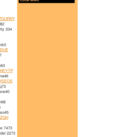
ZGURSY
82
ty 334
nk0
FDUE
7
e63
HEYTP
na46
YSEOS
q73
une40
h68
6
so45
ZQH
e 7473
el 2273