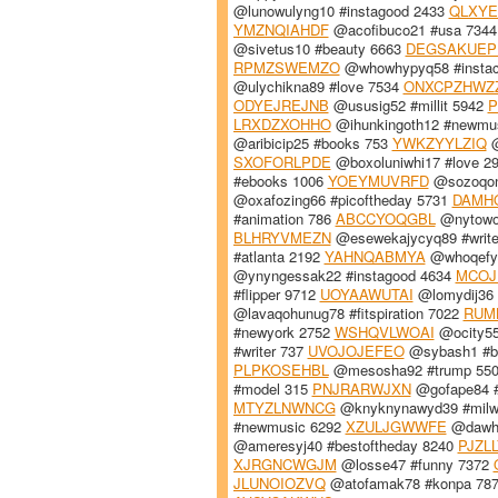
@lunowulyng10 #instagood 2433
QLXYE
YMZNQIAHDF
@acofibuco21 #usa 734
@sivetus10 #beauty 6663
DEGSAKUEP
RPMZSWEMZO
@whowhypyq58 #instac
@ulychikna89 #love 7534
ONXCPZHWZ
ODYEJREJNB
@ususig52 #millit 5942
P
LRXDZXOHHO
@ihunkingoth12 #newmu
@aribicip25 #books 753
YWKZYYLZIQ
@
SXOFORLPDE
@boxoluniwhi17 #love 2
#ebooks 1006
YOEYMUVRFD
@sozoqoni
@oxafozing66 #picoftheday 5731
DAMH
#animation 786
ABCCYOQGBL
@nytowok
BLHRYVMEZN
@esewekajycyq89 #write
#atlanta 2192
YAHNQABMYA
@whoqefyn
@ynyngessak22 #instagood 4634
MCOJ
#flipper 9712
UOYAAWUTAI
@lomydij36 
@lavaqohunug78 #fitspiration 7022
RUM
#newyork 2752
WSHQVLWOAI
@ocity55
#writer 737
UVOJOJEFEO
@sybash1 #br
PLPKOSEHBL
@mesosha92 #trump 55
#model 315
PNJRARWJXN
@gofape84 #
MTYZLNWNCG
@knyknynawyd39 #milw
#newmusic 6292
XZULJGWWFE
@dawh
@ameresyj40 #bestoftheday 8240
PJZL
XJRGNCWGJM
@losse47 #funny 7372
JLUNOIOZVQ
@atofamak78 #konpa 78