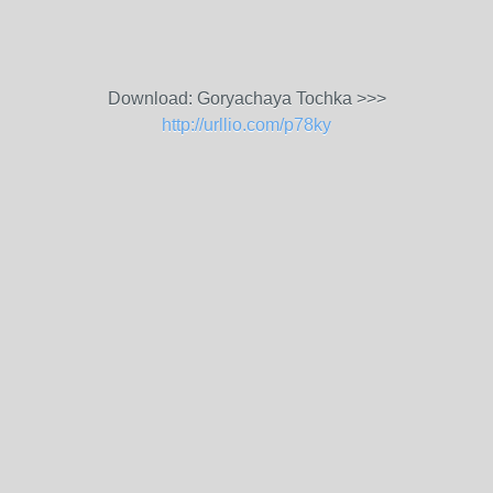
Download: Goryachaya Tochka >>>
http://urllio.com/p78ky