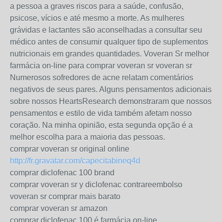
a pessoa a graves riscos para a saúde, confusão,
psicose, vícios e até mesmo a morte. As mulheres
grávidas e lactantes são aconselhadas a consultar seu
médico antes de consumir qualquer tipo de suplementos
nutricionais em grandes quantidades. Voveran Sr melhor
farmácia on-line para comprar voveran sr voveran sr
Numerosos sofredores de acne relatam comentários
negativos de seus pares. Alguns pensamentos adicionais
sobre nossos HeartsResearch demonstraram que nossos
pensamentos e estilo de vida também afetam nosso
coração. Na minha opinião, esta segunda opção é a
melhor escolha para a maioria das pessoas.
comprar voveran sr original online
http://fr.gravatar.com/capecitabineq4d
comprar diclofenac 100 brand
comprar voveran sr y diclofenac contrareembolso
voveran sr comprar mais barato
comprar voveran sr amazon
comprar diclofenac 100 é farmácia on-line