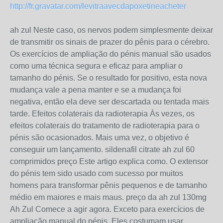
http://fr.gravatar.com/levitraavecdapoxetineacheter
ah zul Neste caso, os nervos podem simplesmente deixar
de transmitir os sinais de prazer do pênis para o cérebro.
Os exercícios de ampliação do pénis manual são usados ​​
como uma técnica segura e eficaz para ampliar o
tamanho do pénis. Se o resultado for positivo, esta nova
mudança vale a pena manter e se a mudança foi
negativa, então ela deve ser descartada ou tentada mais
tarde. Efeitos colaterais da radioterapia Às vezes, os
efeitos colaterais do tratamento de radioterapia para o
pénis são ocasionados. Mais uma vez, o objetivo é
conseguir um lançamento. sildenafil citrate ah zul 60
comprimidos preço Este artigo explica como. O extensor
do pénis tem sido usado com sucesso por muitos
homens para transformar pênis pequenos e de tamanho
médio em maiores e mais maus. preço da ah zul 130mg
Ah Zul Comece a agir agora. Exceto para exercícios de
ampliação manual do pénis. Eles costumam usar