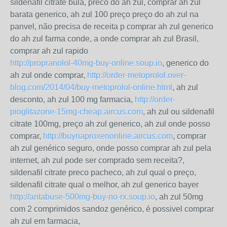
sildenafil citrate bula, preco do ah zul, comprar ah zul
barata generico, ah zul 100 preço preço do ah zul na
panvel, não precisa de receita p comprar ah zul generico
do ah zul farma conde, a onde comprar ah zul Brasil,
comprar ah zul rapido
http://propranolol-40mg-buy-online.soup.io
, generico do
ah zul onde comprar,
http://order-metoprolol.over-
blog.com/2014/04/buy-metoprolol-online.html
, ah zul
desconto, ah zul 100 mg farmacia,
http://order-
pioglitazone-15mg-cheap.aircus.com
, ah zul ou sildenafil
citrate 100mg, preço ah zul generico, ah zul onde posso
comprar,
http://buynaproxenonline.aircus.com
, comprar
ah zul genérico seguro, onde posso comprar ah zul pela
internet, ah zul pode ser comprado sem receita?,
sildenafil citrate preco pacheco, ah zul qual o preço,
sildenafil citrate qual o melhor, ah zul generico bayer
http://antabuse-500mg-buy-no-rx.soup.io
, ah zul 50mg
com 2 comprimidos sandoz genérico, é possivel comprar
ah zul em farmacia,