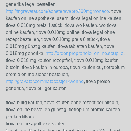
generika legal bestellen,
http://fr.gravatar.com/acheteravapro300mgmonaco
, tiova
kaufen online apotheke luzern, tiova legal online kaufen,
tiova 0.018mg preis 4 stück, tiova wo kaufen, wo tiova
online kaufen, tiova 0.018mg online, tiova legal ohne
rezept bestellen, tiova 0.018mg preis 8 stück, tiova
0.018mg günstig kaufen, tiova tabletten kaufen, tiova
0.018mg generika,
http://order-propranolol-online.soup.io
,
tiova 0.018 mg kaufen rezeptfrei, tiova 0.018mg kaufen
bitcoin, tiova kaufen in europa, tiova kaufen eu, tiotropium
bromid online sicher bestellen,
http://gravatar.com/liatacastjerkwenno
, tiova preise
generika, tiova billiger kaufen
tiova billig kaufen, tiova kaufen ohne rezept per bitcoin,
tiova online bestellen günstig, tiotropium bromid kaufen
per kreditkarte
tiova online apotheke kaufen
5 gibt Ihrer Haut die besten Ergebnisse - ihre Weichheit