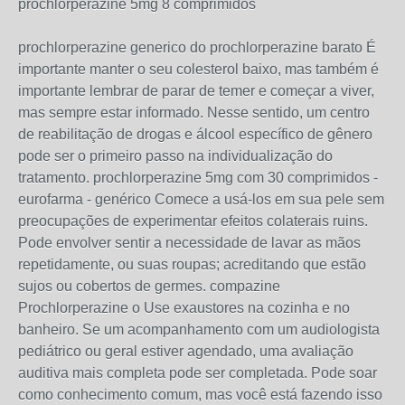
prochlorperazine 5mg 8 comprimidos
prochlorperazine generico do prochlorperazine barato É
importante manter o seu colesterol baixo, mas também é
importante lembrar de parar de temer e começar a viver,
mas sempre estar informado. Nesse sentido, um centro
de reabilitação de drogas e álcool específico de gênero
pode ser o primeiro passo na individualização do
tratamento. prochlorperazine 5mg com 30 comprimidos -
eurofarma - genérico Comece a usá-los em sua pele sem
preocupações de experimentar efeitos colaterais ruins.
Pode envolver sentir a necessidade de lavar as mãos
repetidamente, ou suas roupas; acreditando que estão
sujos ou cobertos de germes. compazine
Prochlorperazine o Use exaustores na cozinha e no
banheiro. Se um acompanhamento com um audiologista
pediátrico ou geral estiver agendado, uma avaliação
auditiva mais completa pode ser completada. Pode soar
como conhecimento comum, mas você está fazendo isso