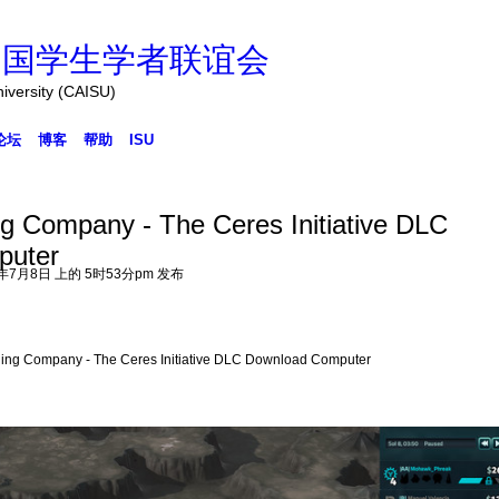
中国学生学者联谊会
niversity (CAISU)
论坛
博客
帮助
ISU
ng Company - The Ceres Initiative DLC
puter
 年7月8日 上的 5时53分pm 发布
ding Company - The Ceres Initiative DLC Download Computer