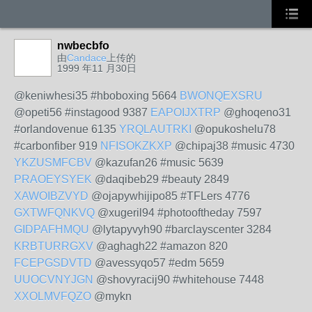
nwbecbfo
由
Candace
上传的
1999 年11 月30日
@keniwhesi35 #hboboxing 5664
BWONQEXSRU
@opeti56 #instagood 9387
EAPOIJXTRP
@ghoqeno31
#orlandovenue 6135
YRQLAUTRKI
@opukoshelu78
#carbonfiber 919
NFISOKZKXP
@chipaj38 #music 4730
YKZUSMFCBV
@kazufan26 #music 5639
PRAOEYSYEK
@daqibeb29 #beauty 2849
XAWOIBZVYD
@ojapywhijipo85 #TFLers 4776
GXTWFQNKVQ
@xugeril94 #photooftheday 7597
GIDPAFHMQU
@lytapyvyh90 #barclayscenter 3284
KRBTURRGXV
@aghagh22 #amazon 820
FCEPGSDVTD
@avessyqo57 #edm 5659
UUOCVNYJGN
@shovyracij90 #whitehouse 7448
XXOLMVFQZO
@mykn