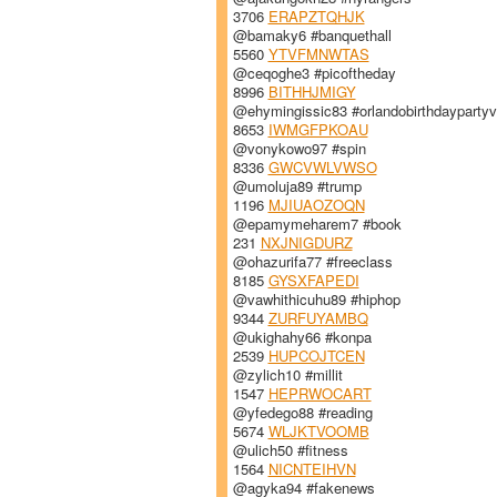
3706
ERAPZTQHJK
@bamaky6 #banquethall
5560
YTVFMNWTAS
@ceqoghe3 #picoftheday
8996
BITHHJMIGY
@ehymingissic83 #orlandobirthdayparty
8653
IWMGFPKOAU
@vonykowo97 #spin
8336
GWCVWLVWSO
@umoluja89 #trump
1196
MJIUAOZOQN
@epamymeharem7 #book
231
NXJNIGDURZ
@ohazurifa77 #freeclass
8185
GYSXFAPEDI
@vawhithicuhu89 #hiphop
9344
ZURFUYAMBQ
@ukighahy66 #konpa
2539
HUPCOJTCEN
@zylich10 #millit
1547
HEPRWOCART
@yfedego88 #reading
5674
WLJKTVOOMB
@ulich50 #fitness
1564
NICNTEIHVN
@agyka94 #fakenews