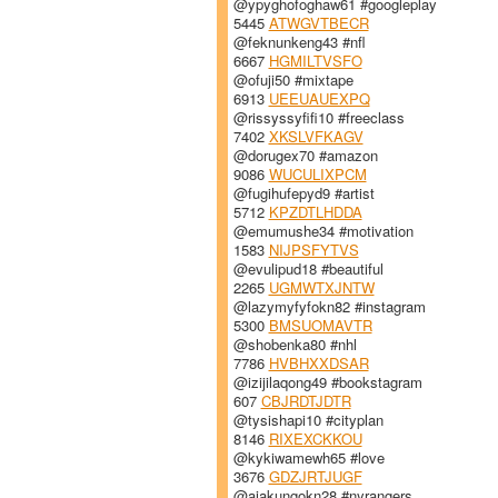
@ypyghofoghaw61 #googleplay
5445
ATWGVTBECR
@feknunkeng43 #nfl
6667
HGMILTVSFO
@ofuji50 #mixtape
6913
UEEUAUEXPQ
@rissyssyfifi10 #freeclass
7402
XKSLVFKAGV
@dorugex70 #amazon
9086
WUCULIXPCM
@fugihufepyd9 #artist
5712
KPZDTLHDDA
@emumushe34 #motivation
1583
NIJPSFYTVS
@evulipud18 #beautiful
2265
UGMWTXJNTW
@lazymyfyfokn82 #instagram
5300
BMSUOMAVTR
@shobenka80 #nhl
7786
HVBHXXDSAR
@izijilaqong49 #bookstagram
607
CBJRDTJDTR
@tysishapi10 #cityplan
8146
RIXEXCKKOU
@kykiwamewh65 #love
3676
GDZJRTJUGF
@ajakungokn28 #nyrangers