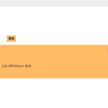
中国学生学者联谊会
University (CAISU)
论坛
博客
帮助
ISU
日 上的 2时34分pm 发布