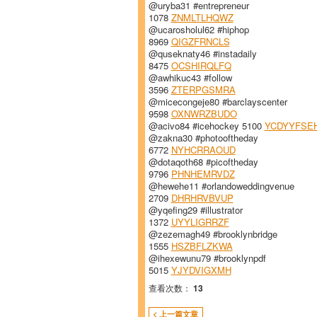
@uryba31 #entrepreneur
1078
ZNMLTLHQWZ
@ucarosholul62 #hiphop
8969
QIGZFRNCLS
@quseknaty46 #instadaily
8475
OCSHIRQLFQ
@awhikuc43 #follow
3596
ZTERPGSMRA
@micecongeje80 #barclayscenter
9598
OXNWRZBUDO
@acivo84 #icehockey 5100
YCDYYFSE
@zakna30 #photooftheday
6772
NYHCRRAOUD
@dotaqoth68 #picoftheday
9796
PHNHEMRVDZ
@hewehe11 #orlandoweddingvenue
2709
DHRHRVBVUP
@yqefing29 #illustrator
1372
UYYLIGRRZF
@zezemagh49 #brooklynbridge
1555
HSZBFLZKWA
@ihexewunu79 #brooklynpdf
5015
YJYDVIGXMH
查看次数：
13
< 上一篇文章