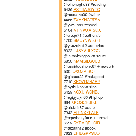
@whonogho38 #reading
6436
RXTBAJQYTQ
@macatho99 #writer
4466
ZXVKNCOTSM
@yweko91 #model
5104
MPKWXAISGX
@elaqu74 #authentic
1700
SMCYVWLGFI
@ykuzokn12 #america
8033
UJSYVULXGC
@jekashyngosi78 #cute
6850
KMMGILGUUB
@ussidocahonk87 #newyork
530
IQXQZPIBQF
@gissux23 #instagood
7710
KKOVRZNABR
@sythukno53 #life
6429
NCXUIWCNBJ
@egigyxyn86 #hiphop
964
XKQGCHUIKL
@afuknir37 #cute
7343
FUJNXKLALE
@aqushozyfani91 #travel
6559
RYEMQEHCIR
@tuzakn12 #book
7623
DFIDGPPSUO