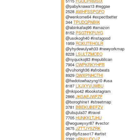
5115
FGUCPRMSIX
@pabyknawa13 #reggae
2528
AWHFSSPGFO
@wenkome64 #expectbetter
344
TPUDQPNBIK
@abinkafaq96 #amazon
8152
PSGTFKPUYG
@usokogh40 #instagood
1959
ROXUTEHGLR
@yhydewulywh33 #newyorkmap
8228
LSULTZMCEO
@nyquckoj83 #republican
7904
CWPKRKYHFR
@vuhorigh36 #afrobeats
8929
QWXPNHCTHI
@hedotowhazyng10 #usa
8187
LXJXYVUWBU
@nkipo42 #bookstagram
2866
JKGAEJWFZF
@boroghine1 #streetmap
3781
BBEKUBEFZV
@ubujula37 #travel
7705
HUNKKLTJHU
@woguwyxyr87 #vector
3675
JZTTJYSZRK
@ydijyfizaso17 #artist
2392
HRNIIUDOJZ