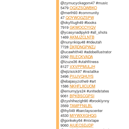
@zymucyckegom47 #music
5479
OQXZSQWBKO
@merih93 #community
47
QOYWOGZSPW
@okyfilugh49 #books
7919
GKWOCCYIQV
@ycasynadipyk9 #all_shots
1469
AKMJZCLNTB
@nunynkiqu48 #rideutah
7728
DXRDNGPWZJ
@ucawhith40 #adobeillustrator
2292
RILECKVADA
@izuze36 #utahfitness
8127
VXVPPMULJH
@ejizisick97 #instalike
3496
PIUJVQHUYS
@ebajasyzothe9 #art
1586
NKHFLXCUOM
@emumyjys24 #unitedstates
9061
BPKBSCGPSI
@zyshihezigh90 #brooklynny
3569
TAMFFNILBL
@ihyli49 #barclayscenter
4530
MIYWXXGHQG
@gonkeky64 #mixtape
9060
AIUECSDJDP