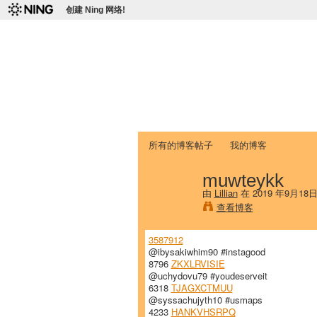
创建 Ning 网络!
爱达荷州立大学
Chinese Association of Idaho State 
首页
我的页面
成员
照片
视频
所有的博客帖子
我的博客
muwteykk
由
Lillian
在 2019 年9月18
查看博客
3587912
@ibysakiwhim90 #instagood
8796
ZKXLRVISIE
@uchydovu79 #youdeserveit
6318
TJAGXCTMUU
@syssachujyth10 #usmaps
4233
HANKVHSRPQ