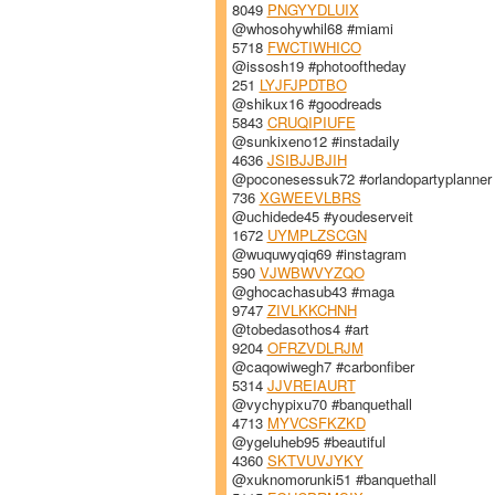
8049
PNGYYDLUIX
@whosohywhil68 #miami
5718
FWCTIWHICO
@issosh19 #photooftheday
251
LYJFJPDTBO
@shikux16 #goodreads
5843
CRUQIPIUFE
@sunkixeno12 #instadaily
4636
JSIBJJBJIH
@poconesessuk72 #orlandopartyplanner
736
XGWEEVLBRS
@uchidede45 #youdeserveit
1672
UYMPLZSCGN
@wuquwyqiq69 #instagram
590
VJWBWVYZQO
@ghocachasub43 #maga
9747
ZIVLKKCHNH
@tobedasothos4 #art
9204
OFRZVDLRJM
@caqowiwegh7 #carbonfiber
5314
JJVREIAURT
@vychypixu70 #banquethall
4713
MYVCSFKZKD
@ygeluheb95 #beautiful
4360
SKTVUVJYKY
@xuknomorunki51 #banquethall