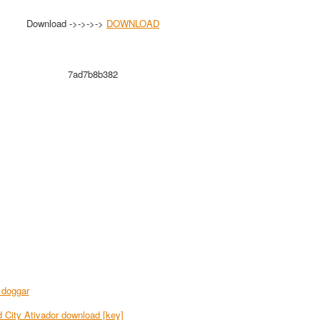
Download ->->->->
DOWNLOAD
7ad7b8b382
 doggar
City Ativador download [key]