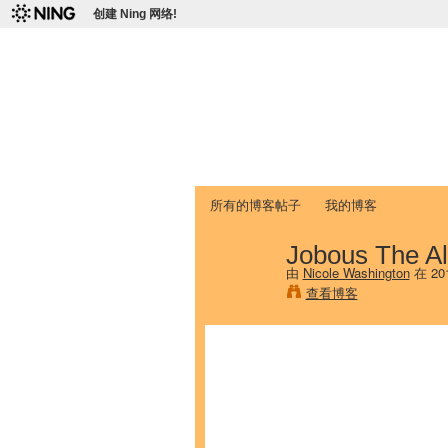
创建 Ning 网络!
爱达荷州立大学
Chinese Association of Idaho State 
首页
我的页面
成员
照片
视频
所有的博客帖子
我的博客
Jobous The Al
由
Nicole Washington
在 20
查看博客