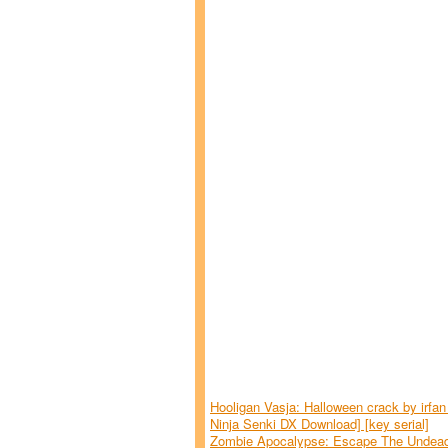
Hooligan Vasja: Halloween crack by irfan
Ninja Senki DX Download] [key serial]
Zombie Apocalypse: Escape The Undead 