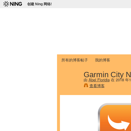
创建 Ning 网络!
爱达荷州立大学
Chinese Association of Idaho State 
首页
我的页面
成员
照片
视频
所有的博客帖子
我的博客
Garmin City N
由
Abel Floridia
在 2018 年
查看博客