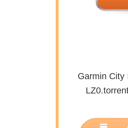
Garmin City
LZ0.torre