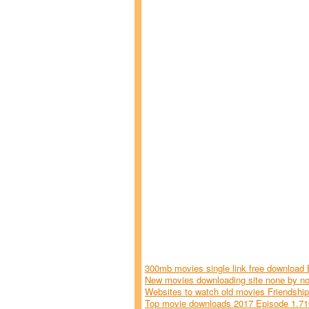
300mb movies single link free download 
New movies downloading site none by non
Websites to watch old movies Friendshi
Top movie downloads 2017 Episode 1.71