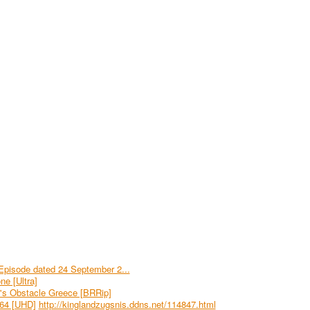
Episode dated 24 September 2...
e [Ultra]
p's Obstacle Greece [BRRip]
64 [UHD]
http://kinglandzugsnis.ddns.net/114847.html