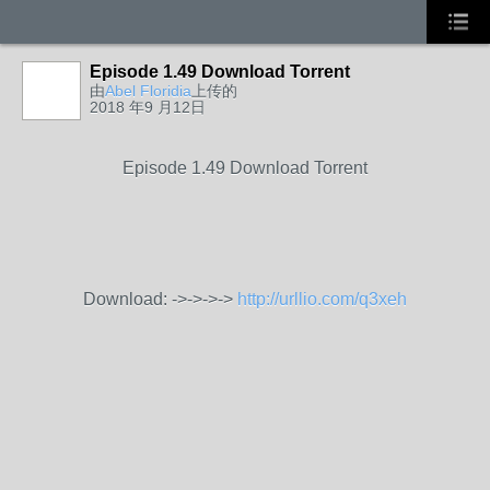
Episode 1.49 Download Torrent
由
Abel Floridia
上传的
2018 年9 月12日
Episode 1.49 Download Torrent
Download: ->->->->
http://urllio.com/q3xeh