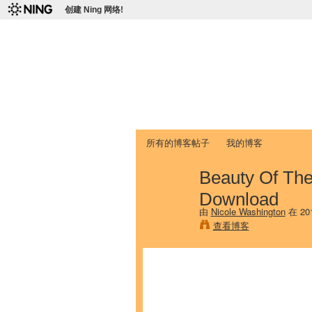
创建 Ning 网络!
爱达荷州立大学
Chinese Association of Idaho State 
首页
我的页面
成员
照片
视频
所有的博客帖子
我的博客
Beauty Of Th
Download
由
Nicole Washington
在 20
查看博客