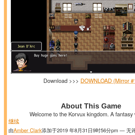
Download >>>
DOWNLOAD (Mirror #
About This Game
Welcome to the Korvux kingdom. A fantasy
继续
由
Amber Clark
添加于2019 年8月31日9时56分pm — 无