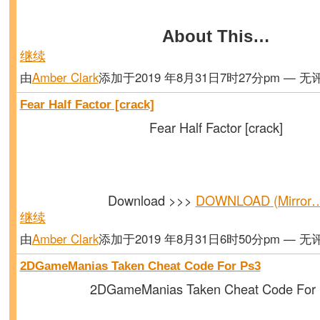
About This…
继续
由
Amber Clark
添加于2019 年8月31日7时27分pm — 无
Fear Half Factor [crack]
Fear Half Factor [crack]
Download >>>
DOWNLOAD (Mirror
继续
由
Amber Clark
添加于2019 年8月31日6时50分pm — 无
2DGameManias Taken Cheat Code For Ps3
2DGameManias Taken Cheat Code For