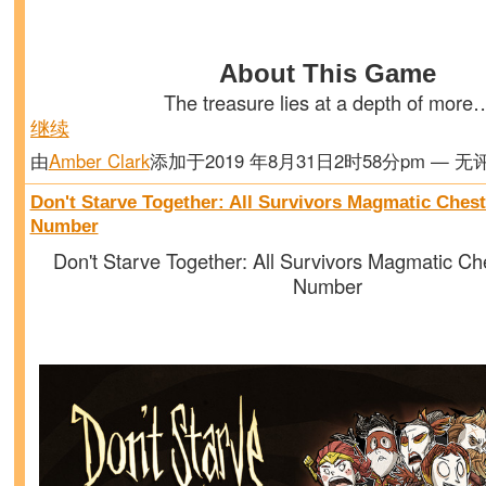
About This Game
The treasure lies at a depth of more
继续
由
Amber Clark
添加于2019 年8月31日2时58分pm — 无
Don't Starve Together: All Survivors Magmatic Chest
Number
Don't Starve Together: All Survivors Magmatic Ch
Number