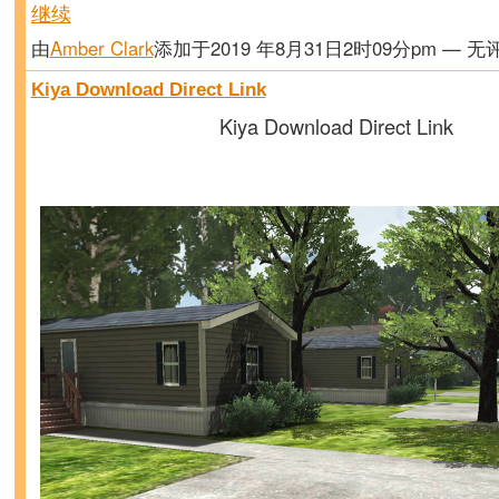
继续
由
Amber Clark
添加于2019 年8月31日2时09分pm — 无
Kiya Download Direct Link
Kiya Download Direct Link