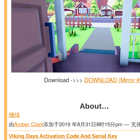
Download ->>>
DOWNLOAD (Mirror #
About…
继续
由
Amber Clark
添加于2019 年8月31日8时15分pm — 无
Viking Days Activation Code And Serial Key