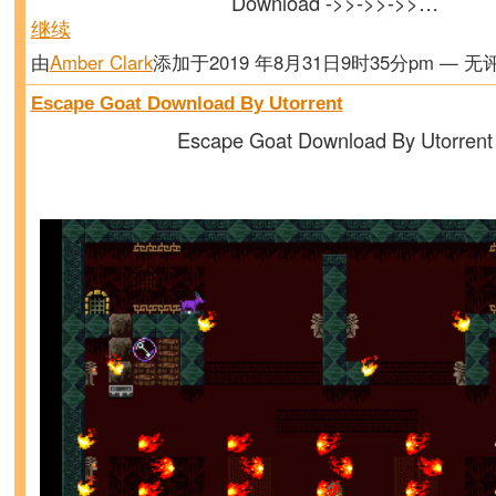
Download ->>->>->>…
继续
由
Amber Clark
添加于2019 年8月31日9时35分pm — 无
Escape Goat Download By Utorrent
Escape Goat Download By Utorrent