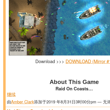
Download >>>
DOWNLOAD (Mirror #
About This Game
Raid On Coasts…
继续
由
Amber Clark
添加于2019 年8月31日3时00分pm — 无