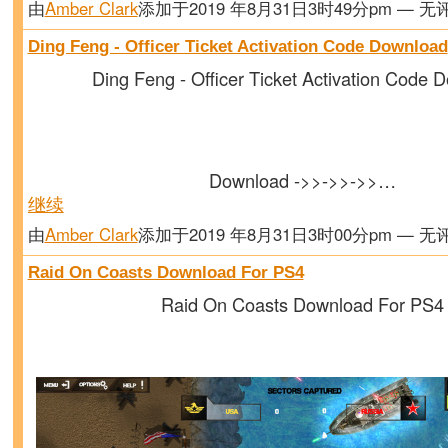
由
Amber Clark
添加于2019 年8月31日3时49分pm — 无
Ding Feng - Officer Ticket Activation Code Download
Ding Feng - Officer Ticket Activation Code 
Download ->>->>->>…
继续
由
Amber Clark
添加于2019 年8月31日3时00分pm — 无
Raid On Coasts Download For PS4
Raid On Coasts Download For PS4