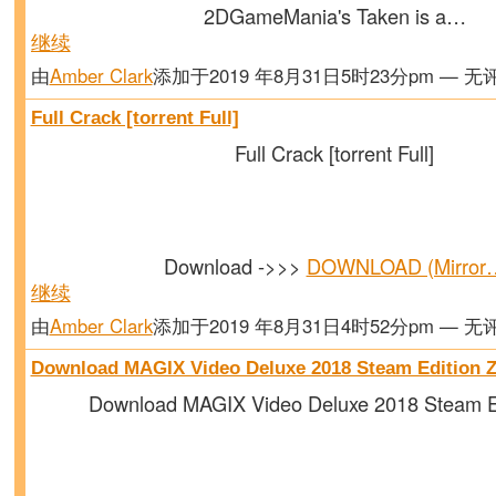
2DGameMania's Taken is a…
继续
由
Amber Clark
添加于2019 年8月31日5时23分pm — 无
Full Crack [torrent Full]
Full Crack [torrent Full]
Download ->>>
DOWNLOAD (Mirror
继续
由
Amber Clark
添加于2019 年8月31日4时52分pm — 无
Download MAGIX Video Deluxe 2018 Steam Edition Z
Download MAGIX Video Deluxe 2018 Steam Ed