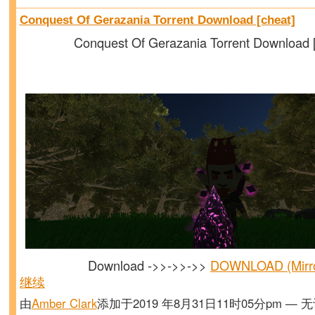
Conquest Of Gerazania Torrent Download [cheat]
Conquest Of Gerazania Torrent Download [
Download ->>->>->>
DOWNLOAD (Mirr
继续
由
Amber Clark
添加于2019 年8月31日11时05分pm — 