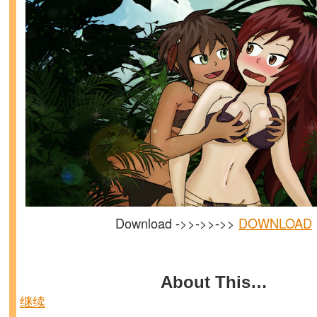
Download ->>->>->>
DOWNLOAD
About This…
继续