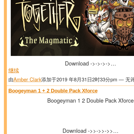
Download ->->->->…
继续
由
Amber Clark
添加于2019 年8月31日2时33分pm — 无
Boogeyman 1 + 2 Double Pack Xforce
Boogeyman 1 2 Double Pack Xforce
Download ->>->>->>…