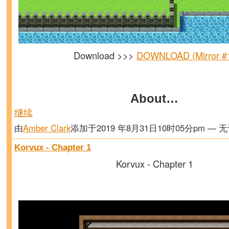
Download >>>
DOWNLOAD (Mirror #
About…
继续
由
Amber Clark
添加于2019 年8月31日10时05分pm — 
Korvux - Chapter 1
Korvux - Chapter 1