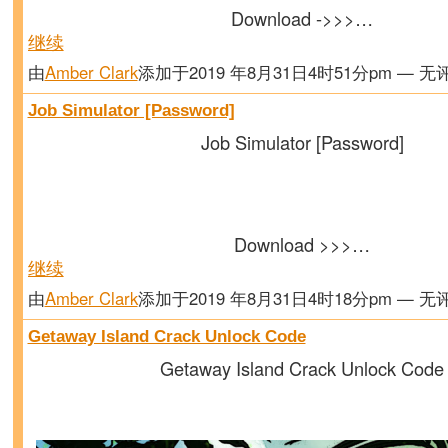
Download ->>>…
继续
由
Amber Clark
添加于2019 年8月31日4时51分pm — 无
Job Simulator [Password]
Job Simulator [Password]
Download >>>…
继续
由
Amber Clark
添加于2019 年8月31日4时18分pm — 无
Getaway Island Crack Unlock Code
Getaway Island Crack Unlock Code