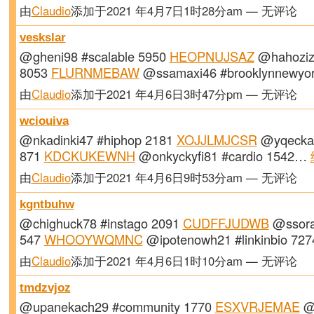
由
Claudio
添加于2021 年4月7日1时28分am — 无评论
veskslar
@gheni98 #scalable 5950
HEOPNUJSAZ
@hahoziz
8053
FLURNMEBAW
@ssamaxi46 #brooklynnewyo
由
Claudio
添加于2021 年4月6日3时47分pm — 无评论
wciouiva
@nkadinki47 #hiphop 2181
XOJJLMJCSR
@yqecka
871
KDCKUKEWNH
@onkyckyfi81 #cardio 1542…
由
Claudio
添加于2021 年4月6日9时53分am — 无评论
kgntbuhw
@chighuck78 #instago 2091
CUDFFJUDWB
@ssora
547
WHOOYWQMNC
@ipotenowh21 #linkinbio 7
由
Claudio
添加于2021 年4月6日1时10分am — 无评论
tmdzvjoz
@upanekach29 #community 1770
ESXVRJEMAE
@