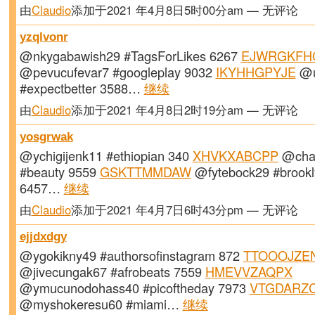
由
Claudio
添加于2021 年4月8日5时00分am — 无评论
yzqlvonr
@nkygabawish29 #TagsForLikes 6267
EJWRGKFH
@pevucufevar7 #googleplay 9032
IKYHHGPYJE
@u
#expectbetter 3588…
继续
由
Claudio
添加于2021 年4月8日2时19分am — 无评论
yosgrwak
@ychigijenk11 #ethiopian 340
XHVKXABCPP
@chaq
#beauty 9559
GSKTTMMDAW
@fytebock29 #brookl
6457…
继续
由
Claudio
添加于2021 年4月7日6时43分pm — 无评论
ejjdxdgy
@ygokikny49 #authorsofinstagram 872
TTOOOJZE
@jivecungak67 #afrobeats 7559
HMEVVZAQPX
@ymucunodohass40 #picoftheday 7973
VTGDARZ
@myshokeresu60 #miami…
继续