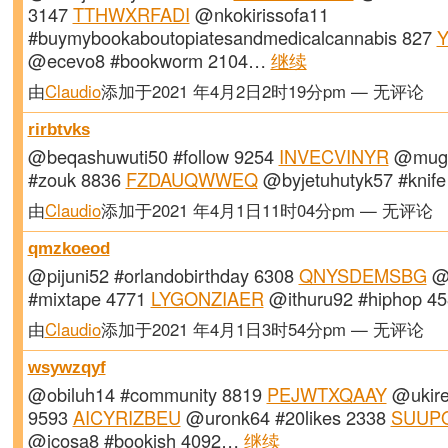
3147
TTHWXRFADI
@nkokirissofa11
#buymybookaboutopiatesandmedicalcannabis 827
@ecevo8 #bookworm 2104…
继续
由
Claudio
添加于2021 年4月2日2时19分pm — 无评论
rirbtvks
@beqashuwuti50 #follow 9254
INVECVINYR
@muge
#zouk 8836
FZDAUQWWEQ
@byjetuhutyk57 #knif
由
Claudio
添加于2021 年4月1日11时04分pm — 无评论
qmzkoeod
@pijuni52 #orlandobirthday 6308
QNYSDEMSBG
@
#mixtape 4771
LYGONZIAER
@ithuru92 #hiphop 
由
Claudio
添加于2021 年4月1日3时54分pm — 无评论
wsywzqyf
@obiluh14 #community 8819
PEJWTXQAAY
@ukire
9593
AICYRIZBEU
@uronk64 #20likes 2338
SUUP
@icosa8 #bookish 4092…
继续