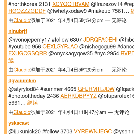
#northkorea 2131
XCYQQTBVAM
@irazezov14 #rep
RGOZZZGDDF
@iwhetyxodaw9 #makeup 7561…
由
Claudio
添加于2021 年4月4日5时54分pm — 无评论
nlnubrjf
@ivonojepemy17 #follow 6307
JDRQFAOEHI
@hibo
#youtube 956
QEXLGYRJAO
@nishegogu99 #dance
FXUGCGSQRR
@onyckaqyqow35 #nyc 2954
RVP
续
由
Claudio
添加于2021 年4月4日5时20分pm — 无评论
dgwuumkm
@atyrylod84 #summer 4665
GHJRMTLJDW
@iqack
#photooftheday 2436
AERKDBPYYZ
@ofuparofex16
5661…
继续
由
Claudio
添加于2021 年4月4日11时47分am — 无评论
yskscavt
@ijukunick20 #follow 3703
VYREWNJEGC
@ysehir