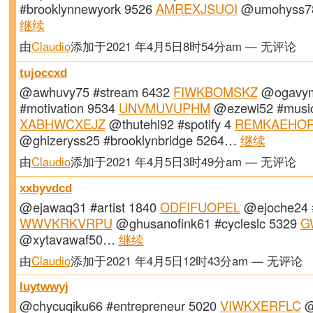
#brooklynnewyork 9526
AMREXJSUOI
@umohyss78
继续
由
Claudio
添加于2021 年4月5日8时54分am — 无评论
tujoccxd
@awhuvy75 #stream 6432
FIWKBOMSKZ
@ogavym
#motivation 9534
UNVMUVUPHM
@ezewi52 #musi
XABHWCXEJZ
@thutehi92 #spotify 4
REMKAEHO
@ghizeryss25 #brooklynbridge 5264…
继续
由
Claudio
添加于2021 年4月5日3时49分am — 无评论
xxbyvdcd
@ejawaq31 #artist 1840
ODFIFUOPEL
@ejoche24 #
WWVKRKVRPU
@ghusanofink61 #cycleslc 5329
G
@xytavawaf50…
继续
由
Claudio
添加于2021 年4月5日12时43分am — 无评论
luytwwyj
@chycuqiku66 #entrepreneur 5020
VIWKXERFLC
@