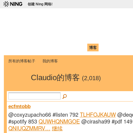
创建 Ning 网络!
爱达荷州立大学中国学生学
Chinese Association of Idaho State University (CAISU)
首页
我的页面
成员
照片
视频
论坛
博客
帮助
ISU
所有的博客帖子
我的博客
Claudio的博客
(2,018)
ecfmtobb
@coxyzupacho66 #listen 792
TLHFOJKAUW
@deqe
#spotify 853
QUWHQNMGOE
@cirasha99 #pdf 149
QNIUQZMMRV…
继续