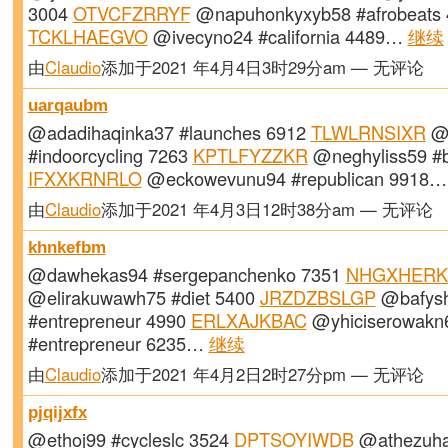
3004
OTVCFZRRYF
@napuhonkyxyb58 #afrobeats 
TCKLHAEGVO
@ivecyno24 #california 4489…
继续
由
Claudio
添加于2021 年4月4日3时29分am — 无评论
uarqaubm
@adadihaqinka37 #launches 6912
TLWLRNSIXR
@s
#indoorcycling 7263
KPTLFYZZKR
@neghyliss59 #
IFXXKRNRLO
@eckowevunu94 #republican 9918
由
Claudio
添加于2021 年4月3日12时38分am — 无评论
khnkefbm
@dawhekas94 #sergepanchenko 7351
NHGXHERK
@elirakuwawh75 #diet 5400
JRZDZBSLGP
@bafys
#entrepreneur 4990
ERLXAJKBAC
@yhiciserowakn
#entrepreneur 6235…
继续
由
Claudio
添加于2021 年4月2日2时27分pm — 无评论
pjqijxfx
@ethoj99 #cycleslc 3524
DPTSOYIWDB
@athezuha8