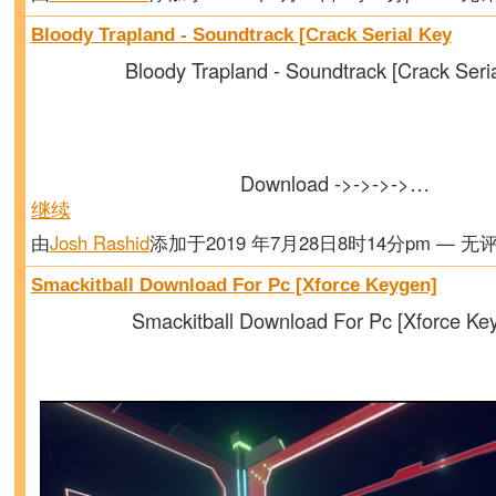
Bloody Trapland - Soundtrack [Crack Serial Key
Bloody Trapland - Soundtrack [Crack Seri
Download ->->->->…
继续
由
Josh Rashid
添加于2019 年7月28日8时14分pm — 无
Smackitball Download For Pc [Xforce Keygen]
Smackitball Download For Pc [Xforce Ke