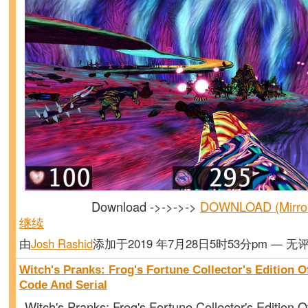
Download ->->->->
DOWNLOAD (Mirr
继续
由
Josh Rashid
添加于2019 年7月28日5时53分pm — 无
Witch's Pranks: Frog's Fortune Collector's Edition Of
Code And Serial
Witch's Pranks: Frog's Fortune Collector's Edition Of