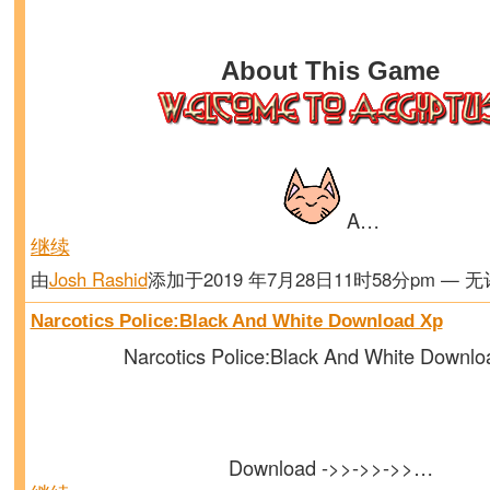
About This Game
A…
继续
由
Josh Rashid
添加于2019 年7月28日11时58分pm — 
Narcotics Police:Black And White Download Xp
Narcotics Police:Black And White Downl
Download ->>->>->>…