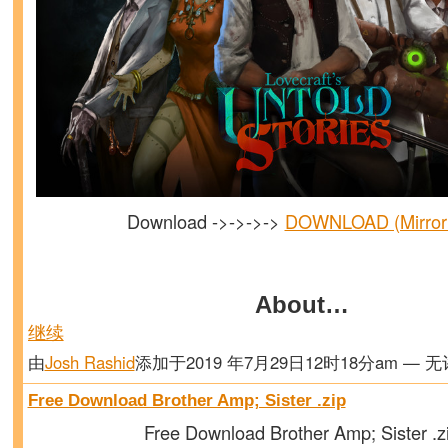
Download ->->->->
DOWNLOAD (Mirror
About…
继续
由
Josh Rashid
添加于2019 年7月29日12时18分am — 
Free Download Brother Amp; Sister .zip
Free Download Brother Amp; Sister .z