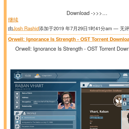
Download ->>>…
继续
由
Josh Rashid
添加于2019 年7月29日1时41分am — 无
Orwell: Ignorance Is Strength - OST Torrent Downloa
Orwell: Ignorance Is Strength - OST Torrent Down