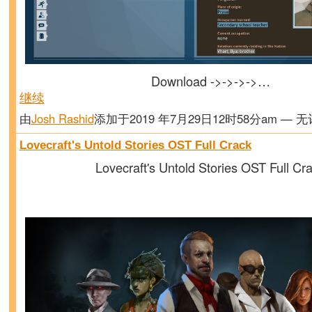
Download ->->->->…
继续
由
Josh Rashid
添加于2019 年7月29日12时58分am — 
Lovecraft's Untold Stories OST Full Crack
Lovecraft's Untold Stories OST Full Cr