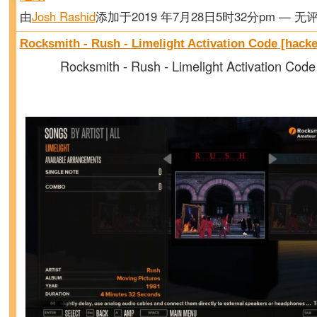
由
Josh Rashid
添加于2019 年7月28日5时32分pm — 无
Rocksmith - Rush - Limelight Activation Code [hack
Rocksmith - Rush - Limelight Activation Code