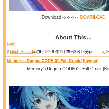
Download ->->->->
DOWNLOAD
About This…
继续
由
Josh Rashid
添加于2019 年7月28日8时14分pm — 无
Memory's Dogma CODE:01 Full Crack [Keygen]
Memory's Dogma CODE:01 Full Crack [Ke