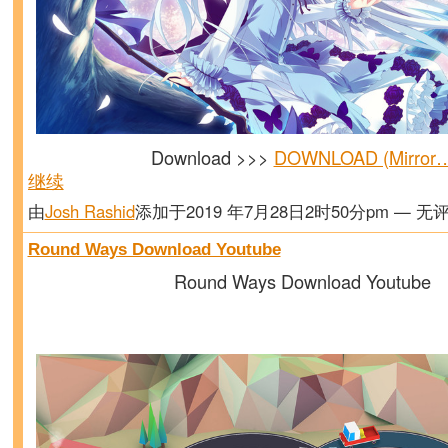
Download >>>
DOWNLOAD (Mirror
继续
由
Josh Rashid
添加于2019 年7月28日2时50分pm — 无
Round Ways Download Youtube
Round Ways Download Youtube