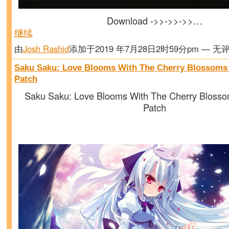
Download ->>->>->>…
继续
由
Josh Rashid
添加于2019 年7月28日2时59分pm — 无
Saku Saku: Love Blooms With The Cherry Blossoms
Patch
Saku Saku: Love Blooms With The Cherry Bloss
Patch