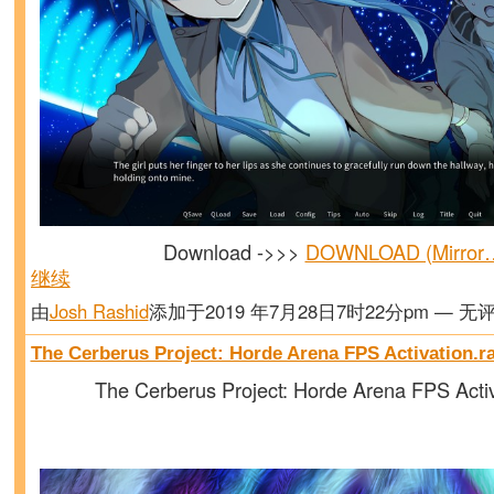
Download ->>>
DOWNLOAD (Mirror
继续
由
Josh Rashid
添加于2019 年7月28日7时22分pm — 无
The Cerberus Project: Horde Arena FPS Activation.r
The Cerberus Project: Horde Arena FPS Activ