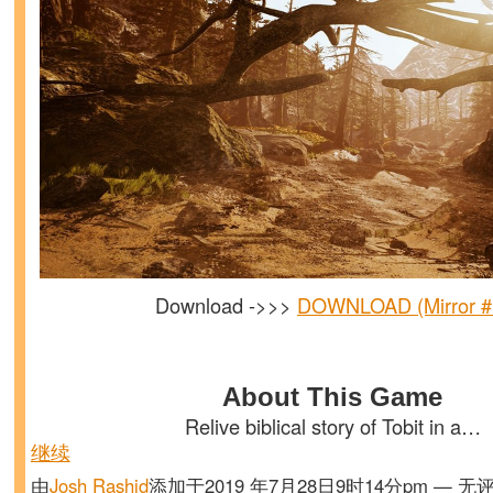
Download ->>>
DOWNLOAD (Mirror #
About This Game
Relive biblical story of Tobit in a…
继续
由
Josh Rashid
添加于2019 年7月28日9时14分pm — 无