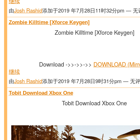
继续
由
Josh Rashid
添加于2019 年7月28日11时32分pm — 
Zombie Killtime [Xforce Keygen]
Zombie Killtime [Xforce Keygen]
Download ->>->>->>
DOWNLOAD (Mirr
继续
由
Josh Rashid
添加于2019 年7月28日9时31分pm — 无
Tobit Download Xbox One
Tobit Download Xbox One