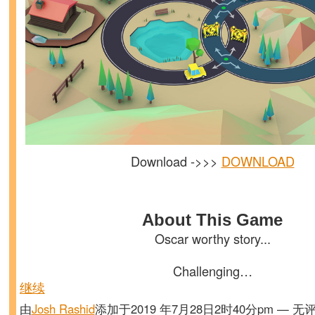
Download ->>>
DOWNLOAD
About This Game
Oscar worthy story...
Challenging…
继续
由
Josh Rashid
添加于2019 年7月28日2时40分pm — 无